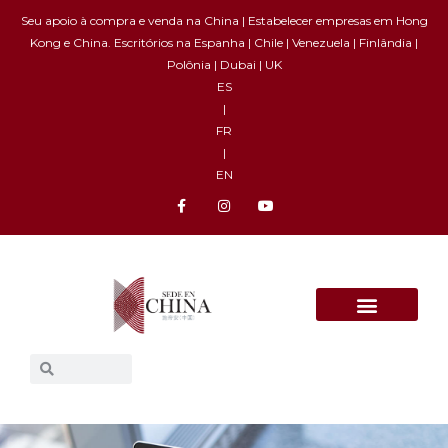
Skip
Seu apoio à compra e venda na China | Estabelecer empresas em Hong
to
Kong e China. Escritórios na Espanha | Chile | Venezuela | Finlândia |
content
Polônia | Dubai | UK
ES
|
FR
|
EN
F
I
Y
a
n
o
c
s
u
e
t
t
b
a
u
o
g
b
o
r
e
k
a
-
m
f
Procurar
Procurar