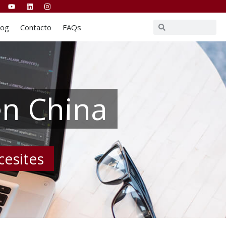
Buscar
Buscar
log
Contacto
FAQs
en China
cesites