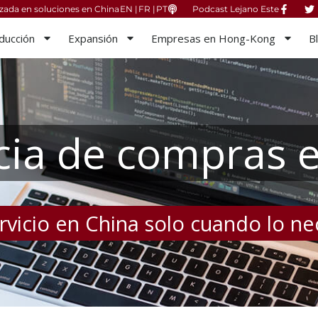
izada en soluciones en China
EN |
FR |
PT
Podcast Lejano Este
ducción
Expansión
Empresas en Hong-Kong
B
cia de compras 
rvicio en China solo cuando lo ne