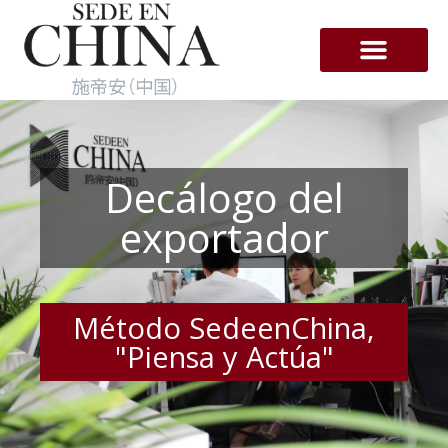
Ir
al
contenido
Empresas en Hong-Kong
Decálogo del
exportador
Método SedeenChina,
"Piensa y Actúa"