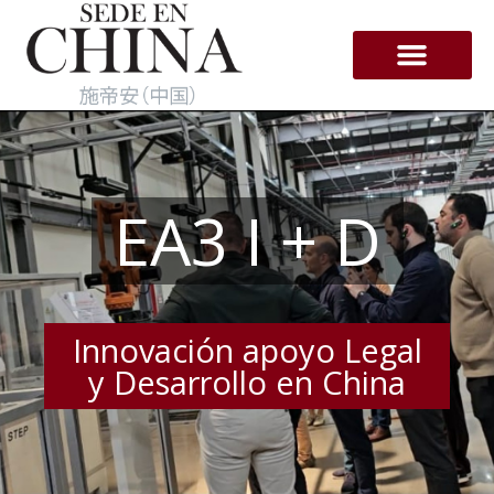
Ir
al
contenido
Empresas en Hong-Kong
EA3 I + D
Innovación apoyo Legal
y Desarrollo en China