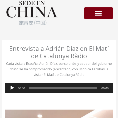
Ir
al
contenido
Empresas en Hong-Kong
Entrevista a Adrián Díaz en El Matí
de Catalunya Ràdio
Cada visita a España, Adrián Díaz, barcelonés y asesor del gobierno
chino se ha comprometido (encantado) con
Mònica Terribas a
visitar El Matí de Catalunya Ràdio
Reproductor
00:00
00:00
de
audio