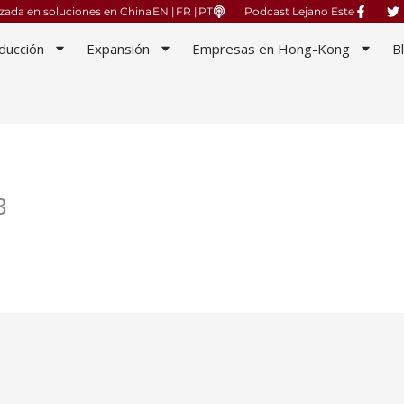
izada en soluciones en China
EN |
FR |
PT
Podcast Lejano Este
ducción
Expansión
Empresas en Hong-Kong
B
8