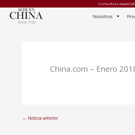
Ir
Consultora especial
al
Nosotros
Pro
contenido
China.com – Enero 201
←
Noticia anterior