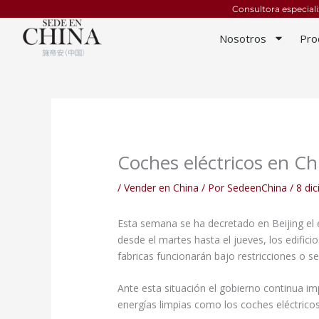
Ir
Consultora especial
al
Nosotros
Pro
contenido
Coches eléctricos en Ch
/
Vender en China
/ Por
SedeenChina
/
8 di
Esta semana se ha decretado en Beijing el e
desde el martes hasta el jueves, los edifici
fabricas funcionarán bajo restricciones o s
Ante esta situación el gobierno continua 
energías limpias como los coches eléctricos