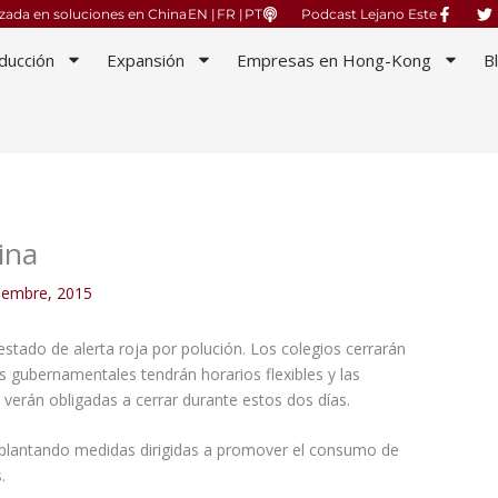
izada en soluciones en China
EN |
FR |
PT
Podcast Lejano Este
ducción
Expansión
Empresas en Hong-Kong
B
ina
ciembre, 2015
stado de alerta roja por polución. Los colegios cerrarán
os gubernamentales tendrán horarios flexibles y las
e verán obligadas a cerrar durante estos dos días.
implantando medidas dirigidas a promover el consumo de
.