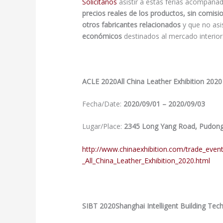
Solicítanos
asistir a estas ferias acompaña
precios reales de los productos, sin comisi
otros fabricantes relacionados
y que no asis
económicos
destinados al mercado interior
ACLE 2020All China Leather Exhibition 2020
Fecha/Date:
2020/09/01 – 2020/09/03
Lugar/Place:
2345 Long Yang Road, Pudong 
http://www.chinaexhibition.com/trade_eve
_All_China_Leather_Exhibition_2020.html
SIBT 2020Shanghai Intelligent Building Te