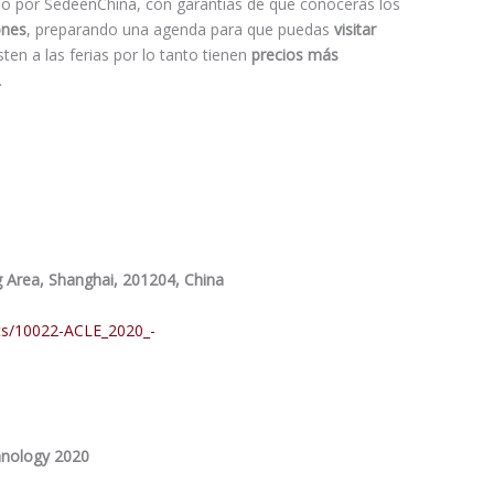
do por SedeenChina, con garantías de que conocerás los
ones
, preparando una agenda para que puedas
visitar
ten a las ferias por lo tanto tienen
precios más
.
Area, Shanghai, 201204, China
nts/10022-ACLE_2020_-
chnology 2020