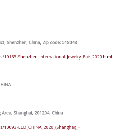
ict, Shenzhen, China, Zip code: 518048
ts/10135-Shenzhen_International_Jewelry_Fair_2020.html
CHINA
Area, Shanghai, 201204, China
nts/10093-LED_CHINA_2020_(Shanghai)_-