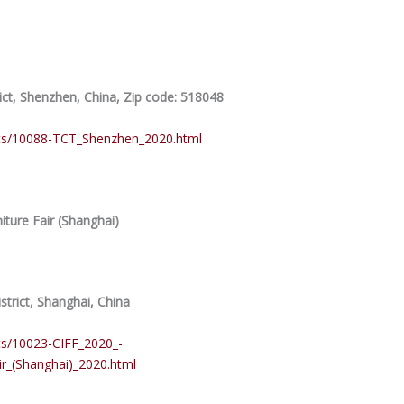
ict, Shenzhen, China, Zip code: 518048
nts/10088-TCT_Shenzhen_2020.html
niture Fair (Shanghai)
trict, Shanghai, China
ts/10023-CIFF_2020_-
ir_(Shanghai)_2020.html