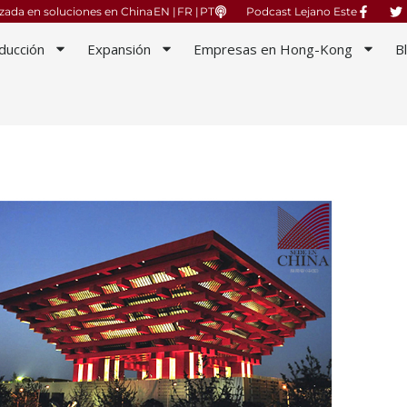
izada en soluciones en China
EN |
FR |
PT
Podcast Lejano Este
ducción
Expansión
Empresas en Hong-Kong
B