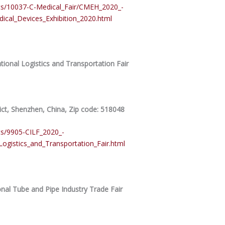
nts/10037-C-Medical_Fair/CMEH_2020_-
dical_Devices_Exhibition_2020.html
ional Logistics and Transportation Fair
ict, Shenzhen, China, Zip code: 518048
ts/9905-CILF_2020_-
Logistics_and_Transportation_Fair.html
onal Tube and Pipe Industry Trade Fair