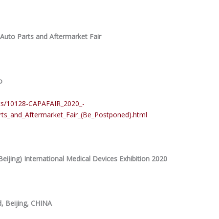
Auto Parts and Aftermarket Fair
o
nts/10128-CAPAFAIR_2020_-
rts_and_Aftermarket_Fair_(Be_Postponed).html
ijing) International Medical Devices Exhibition 2020
, Beijing, CHINA