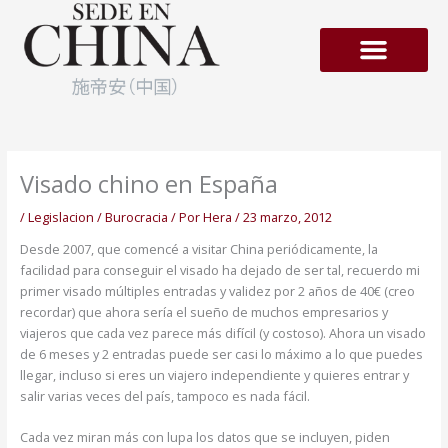
Ir
al
contenido
Empresas en Hong-Kong
Visado chino en España
/
Legislacion / Burocracia
/ Por
Hera
/
23 marzo, 2012
Desde 2007, que comencé a visitar China periódicamente, la
facilidad para conseguir el visado ha dejado de ser tal, recuerdo mi
primer visado múltiples entradas y validez por 2 años de 40€ (creo
recordar) que ahora sería el sueño de muchos empresarios y
viajeros que cada vez parece más difícil (y costoso). Ahora un visado
de 6 meses y 2 entradas puede ser casi lo máximo a lo que puedes
llegar, incluso si eres un viajero independiente y quieres entrar y
salir varias veces del país, tampoco es nada fácil.
Cada vez miran más con lupa los datos que se incluyen, piden