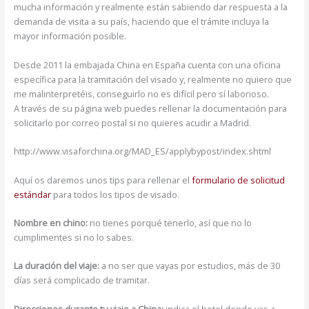
mucha información y realmente están sabiendo dar respuesta a la
demanda de visita a su país, haciendo que el trámite incluya la
mayor información posible.
Desde 2011 la embajada China en España cuenta con una oficina
específica para la tramitación del visado y, realmente no quiero que
me malinterpretéis, conseguirlo no es difícil pero sí laborioso.
A través de su página web puedes rellenar la documentación para
solicitarlo por correo postal si no quieres acudir a Madrid.
http://www.visaforchina.org/MAD_ES/applybypost/index.shtml
Aquí os daremos unos tips para rellenar el
formulario de solicitud
estándar
para todos los tipos de visado.
Nombre en chino:
no tienes porqué tenerlo, así que no lo
cumplimentes si no lo sabes.
La duración del viaje:
a no ser que vayas por estudios, más de 30
días será complicado de tramitar.
Direcciones durante tu viaje a China:
indica el hotel donde vas a