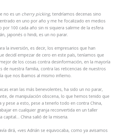
ue no es un
cherry picking
, tendríamos decenas sino
centrado en uno por año y me he focalizado en medios
 por 100 cada año sin ni siquiera salirme de la esfera
n, japonés o hindi, es un no parar.
a la inversión, es decir, los empresarios que han
ue decidí empezar de cero en este país, teníamos que
el mejor de los cosas contra desinformación, en la mayoría
s de nuestra familia, contra las reticencias de nuestros
ía que nos íbamos al mismo infierno.
icas eran las más benevolentes, ha sido un no parar,
nte, de manipulación obscena, lo que hemos tenido que
a y pese a esto, pese a tenerlo todo en contra China,
bajar en cualquier granja reconvertida en un taller
 capital… China salió de la miseria.
vía dirá, «ves Adrián se equivocaba, como ya avisamos