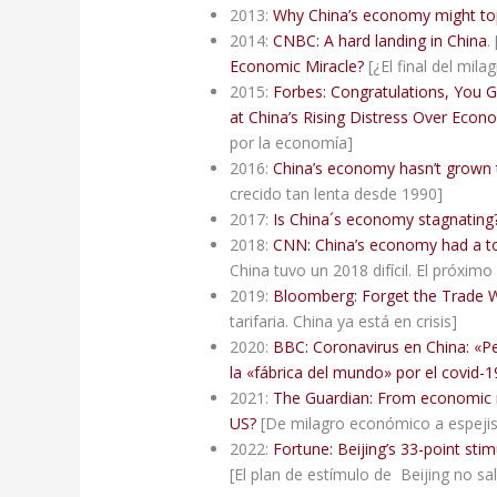
2013:
Why China’s economy might to
2014:
CNBC: A hard landing in China
.
Economic Miracle?
[¿El final del mil
2015:
Forbes: Congratulations, You 
at China’s Rising Distress Over Eco
por la economía]
2016:
China’s economy hasn’t grown t
crecido tan lenta desde 1990]
2017:
Is China´s economy stagnating
2018:
CNN: China’s economy had a to
China tuvo un 2018 difícil. El próxim
2019:
Bloomberg: Forget the Trade War
tarifaria. China ya está en crisis]
2020:
BBC: Coronavirus en China: «Peo
la «fábrica del mundo» por el covid-
2021:
The Guardian: From economic m
US?
[De milagro económico a espejism
2022:
Fortune: Beijing’s 33-point st
[El plan de estímulo de Beijing no sa