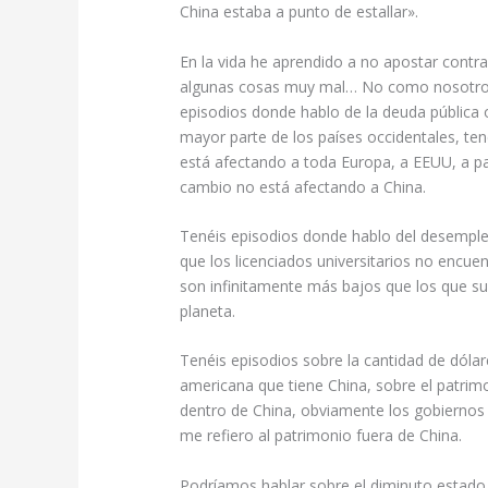
China estaba a punto de estallar».
En la vida he aprendido a no apostar contra
algunas cosas muy mal… No como nosotros
episodios donde hablo de la deuda pública 
mayor parte de los países occidentales, ten
está afectando a toda Europa, a EEUU, a p
cambio no está afectando a China.
Tenéis episodios donde hablo del desempleo
que los licenciados universitarios no encuent
son infinitamente más bajos que los que s
planeta.
Tenéis episodios sobre la cantidad de dóla
americana que tiene China, sobre el patrimo
dentro de China, obviamente los gobiernos 
me refiero al patrimonio fuera de China.
Podríamos hablar sobre el diminuto estado 