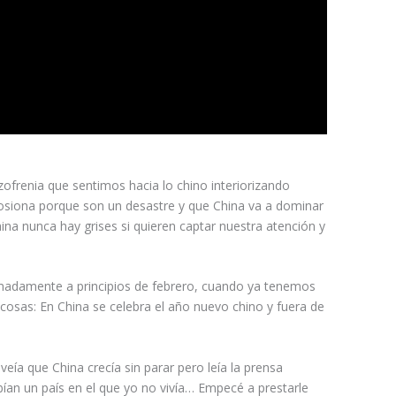
izofrenia que sentimos hacia lo chino interiorizando
osiona porque son un desastre y que China va a dominar
na nunca hay grises si quieren captar nuestra atención y
madamente a principios de febrero, cuando ya tenemos
cosas: En China se celebra el año nuevo chino y fuera de
a que China crecía sin parar pero leía la prensa
bían un país en el que yo no vivía… Empecé a prestarle