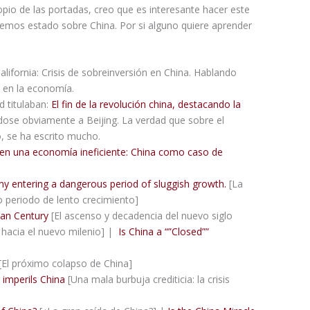
pio de las portadas, creo que es interesante hacer este
hemos estado sobre China. Por si alguno quiere aprender
alifornia: Crisis de sobreinversión en China. Hablando
 en la economía.
d titulaban:
El fin de la revolución china, destacando la
ndose obviamente a Beijing. La verdad que sobre el
, se ha escrito mucho.
en una economía ineficiente: China como caso de
y entering a dangerous period of sluggish growth.
[La
 periodo de lento crecimiento]
ian Century
[El ascenso y decadencia del nuevo siglo
o hacia el nuevo milenio] |
Is China a “”Closed””
[El próximo colapso de China]
 imperils China
[Una mala burbuja crediticia: la crisis