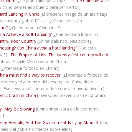
of China?
[¿La gran caída de China?] |
Is the China Miracle
o chino demasiado bueno para ser cierto?]
Hard Landing in China
[El creciente riesgo de un aterrizaje
crecimiento global: EE. UU. y China, se están
Inc.?
[¿Quién teme a China Inc.?]
ina Achieve a Soft Landing?
[¿Puede China lograr un
untry, Poor Country
[China: país rico, país pobre]
heating? Can China avoid a hard landing?
[¿Se está
na?]|
The Empire of Lies. The twenty-first century will not
ntiras: El siglo XXI no será de China]
[¿Aterrizaje forzoso en China?]
China must find a way to recover.
[El aterrizaje forzoso de
rtaciones y el aumento del desempleo, China debe
. Eso llevará más tiempo de lo que la mayoría piensa.]
omic Crash in China
[Inversores prevén crash económico
my, May Be Slowing
[China, impulsora de la economía
se]
ing Horrible, And The Government Is Lying About It
[Los
les y el gobierno miente sobre ellos]