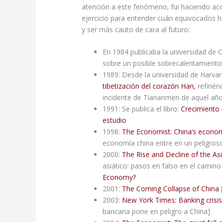
atención a este fenómeno, fui haciendo aco
ejercicio para entender cuán equivocados 
y ser más cauto de cara al futuro:
En 1984 publicaba la universidad de C
sobre un posible sobrecalentamiento
1989: Desde la universidad de Harvar
tibetización del corazón Han,
refirié
incidente de Tiananmen de aquel año
1991: Se publica el libro:
Crecimiento 
estudio
1998:
The Economist: China’s econom
economía china entre en un peligroso
2000:
The Rise and Decline of the As
asiático: pasos en falso en el camin
Economy?
2001:
The Coming Collapse of China
2003:
New York Times: Banking crisis
bancaria pone en peligro a China]