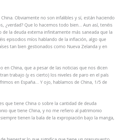
 China. Obviamente no son infalibles y sí, están haciendo
, ¿verdad? Que lo hacemos todo bien… Aun así, tenéis
o de la deuda externa infinitamente más saneada que la
éis episodios míos hablando de la inflación, algo que
aíses tan bien gestionados como Nueva Zelanda y en
 en China, que a pesar de las noticias que nos dicen
ran trabajo (y es cierto) los niveles de paro en el país
ufrimos en España… Y ojo, hablamos de China, 1/5 de
res que tiene China o sobre la cantidad de deuda
nio que tiene China, y no me refiero al patrimonio
siempre tienen la bala de la expropiación bajo la manga,
de bienestar lo que significa que tiene un presupuesto