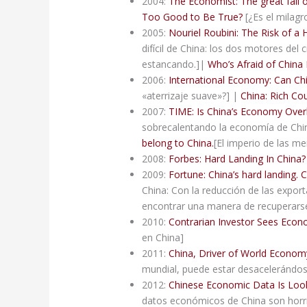
2004:
The Economist: The great fall 
Too Good to Be True?
[¿Es el milagr
2005:
Nouriel Roubini: The Risk of a 
difícil de China: los dos motores del 
estancando.]|
Who’s Afraid of China 
2006:
International Economy: Can Ch
«aterrizaje suave»?] |
China: Rich Co
2007:
TIME: Is China’s Economy Over
sobrecalentando la economía de Chi
belong to China.
[El imperio de las me
2008:
Forbes: Hard Landing In China?
2009:
Fortune: China’s hard landing. 
China: Con la reducción de las expo
encontrar una manera de recuperarse
2010:
Contrarian Investor Sees Econ
en China]
2011:
China, Driver of World Econo
mundial, puede estar desacelerándo
2012:
Chinese Economic Data Is Look
datos económicos de China son horrib