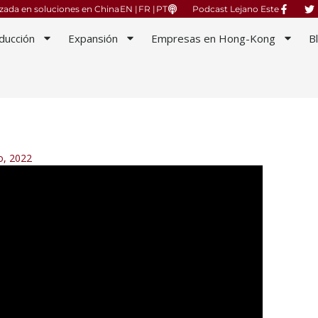
izada en soluciones en China
EN |
FR |
PT
Podcast Lejano Este
ducción
Expansión
Empresas en Hong-Kong
B
o, 2022