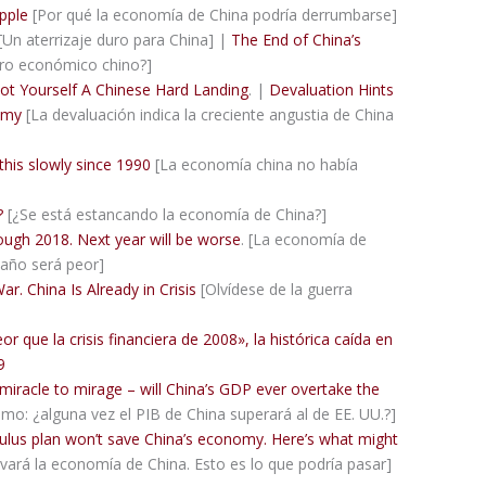
pple
[Por qué la economía de China podría derrumbarse]
 [Un aterrizaje duro para China] |
The End of China’s
agro económico chino?]
Got Yourself A Chinese Hard Landing
. |
Devaluation Hints
nomy
[La devaluación indica la creciente angustia de China
his slowly since 1990
[La economía china no había
?
[¿Se está estancando la economía de China?]
ugh 2018. Next year will be worse
. [La economía de
o año será peor]
. China Is Already in Crisis
[Olvídese de la guerra
r que la crisis financiera de 2008», la histórica caída en
19
iracle to mirage – will China’s GDP ever overtake the
o: ¿alguna vez el PIB de China superará al de EE. UU.?]
imulus plan won’t save China’s economy. Here’s what might
lvará la economía de China. Esto es lo que podría pasar]