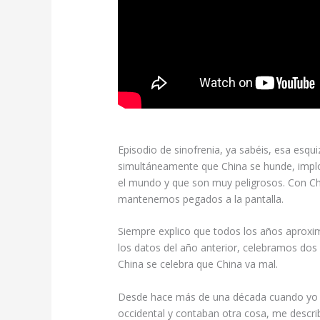
Episodio de sinofrenia, ya sabéis, esa esqu
simultáneamente que China se hunde, impl
el mundo y que son muy peligrosos. Con Chi
mantenernos pegados a la pantalla.
Siempre explico que todos los años aproxi
los datos del año anterior, celebramos dos 
China se celebra que China va mal.
Desde hace más de una década cuando yo veí
occidental y contaban otra cosa, me descri