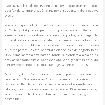
Espectacular la caída de H&M en China desde que anunciaron que
dejarían de comprar algodón china por el supuesto trabajo esclavo
Uigur.
Más allá de que nadie tiene ni la más remota idea de lo que ocurre
en Xinjiang, ni siquiera el periodismo que ha pasado un fin de
semana montando a caballo para contaros que hay una imagen de
un satélite donde se ve un polideportivo pero en realidad es una
réplica a escala de Mathaussen, y os lo dice alguien que sí ha vivido
allí, si me parece un caso de estudio en escuelas de negocio, lo de
H&M, como meter la pata hasta el fondo, subiéndote a la ola de las
noticias sensacionalistas, pensando que vas a ganar más de lo que
pierdes mostrando una moral que objetivamente no tienes.
De verdad, si queréis renunciar a lo que en postureo occidental se
conoce como “trabajo esclavo” daos una vuelta por vuestras
fábricas en Bangladesh, cerrad esos retretes a los que llamáis
talleres, y cuando vendáis vuestras camisetas 10 veces más caras,
veremos cuánto tarda en quebrar vuestro modelo de negocio
sostenible.