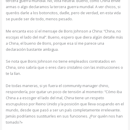
tercera guerra mundial. No, vota neutral. Bueno, como China envíe
armas o algo declaramos la tercera guerra mundial. A ver chicos, si
queréis darle a los botoncitos, dadle, pero de verdad, en esta vida
se puede ser de todo, menos pesado.
Me encanta eso sí el mensaje de Boris Johnson a China: “China, no
escojas el lado del mal”. Bueno, espero que diera algún detalle más
a China, el bueno de Boris, porque esa sí me parece una
declaración bastante ambigua.
Se nota que Boris Johnson no tiene empleados contratados en
China, sino sabría que o eres claro cristalino con las instrucciones o
te la lían.
De todas maneras, si yo fuera el community manager chino,
respondería, por quitar un poco de tensión al momento: “Cómo iba
China a a escoger el lado del mal, China tiene un respeto
escrupuloso por Reino Unido y la posición que lleva ocupando en el
mundo, desde que pasó a ser un país completamente irrelevante.
Jamás podríamos sustituirles en sus funciones. ¿Por quién nos han
tomado?»