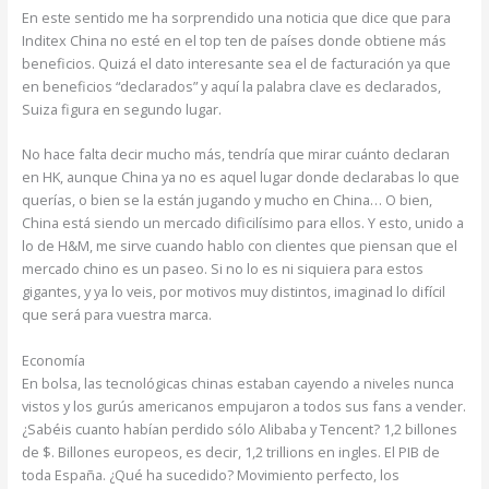
En este sentido me ha sorprendido una noticia que dice que para
Inditex China no esté en el top ten de países donde obtiene más
beneficios. Quizá el dato interesante sea el de facturación ya que
en beneficios “declarados” y aquí la palabra clave es declarados,
Suiza figura en segundo lugar.
No hace falta decir mucho más, tendría que mirar cuánto declaran
en HK, aunque China ya no es aquel lugar donde declarabas lo que
querías, o bien se la están jugando y mucho en China… O bien,
China está siendo un mercado dificilísimo para ellos. Y esto, unido a
lo de H&M, me sirve cuando hablo con clientes que piensan que el
mercado chino es un paseo. Si no lo es ni siquiera para estos
gigantes, y ya lo veis, por motivos muy distintos, imaginad lo difícil
que será para vuestra marca.
Economía
En bolsa, las tecnológicas chinas estaban cayendo a niveles nunca
vistos y los gurús americanos empujaron a todos sus fans a vender.
¿Sabéis cuanto habían perdido sólo Alibaba y Tencent? 1,2 billones
de $. Billones europeos, es decir, 1,2 trillions en ingles. El PIB de
toda España. ¿Qué ha sucedido? Movimiento perfecto, los