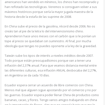
americanos han vendido en mínimos, los chinos han recomprado y
han reflotado las tecnológicas. Veremos si consiguen volver a sus
máximos históricos porque sería la mayor jugada maestra de la
historia desde la estafa de las suprime de 2008.
En China sube el precio de la gasolina, récord desde 2006. No os
creáis tan al pie de la letra lo del intervencionismo chino.
Aprendieron hace unos meses con el carbón que si le ponían un
tope al precio se quedaban sin suministro. Al final, por mucha
ideología que tengas no puedes oponerte a la ley de la gravedad.
Taiwán sube los tipos de interés a niveles inéditos desde 2007.
Todo porque están preocupadísimos porque van a tener una
inflación del 2,37% anual. Para que veamos distancia mental entre
las diferentes culturas, esa inflación ANUAL desbocaba del 2,27%,
en Argentina se da cada 10 días.
Ecuador espera cerrar un acuerdo de libre comercio con China.
Menos mal que alguien sigue apostando por el comercio y no por
las guerras. Ecuador espera poder llenar China de productos como
bananas, cacao, y flores. Tengo varios amigos trabajando en china
en la importación de flores, algo que no conocía hasta que me lo