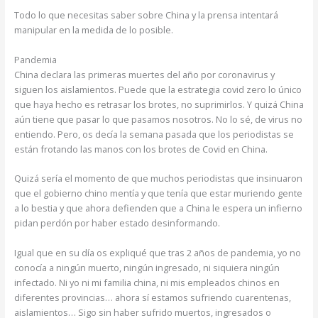
Todo lo que necesitas saber sobre China y la prensa intentará
manipular en la medida de lo posible.
Pandemia
China declara las primeras muertes del año por coronavirus y
siguen los aislamientos. Puede que la estrategia covid zero lo único
que haya hecho es retrasar los brotes, no suprimirlos. Y quizá China
aún tiene que pasar lo que pasamos nosotros. No lo sé, de virus no
entiendo. Pero, os decía la semana pasada que los periodistas se
están frotando las manos con los brotes de Covid en China.
Quizá sería el momento de que muchos periodistas que insinuaron
que el gobierno chino mentía y que tenía que estar muriendo gente
a lo bestia y que ahora defienden que a China le espera un infierno
pidan perdón por haber estado desinformando.
Igual que en su día os expliqué que tras 2 años de pandemia, yo no
conocía a ningún muerto, ningún ingresado, ni siquiera ningún
infectado. Ni yo ni mi familia china, ni mis empleados chinos en
diferentes provincias… ahora sí estamos sufriendo cuarentenas,
aislamientos… Sigo sin haber sufrido muertos, ingresados o