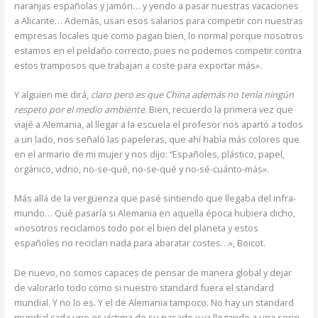
naranjas españolas y jamón… y yendo a pasar nuestras vacaciones
a Alicante… Además, usan esos salarios para competir con nuestras
empresas locales que como pagan bien, lo normal porque nosotros
estamos en el peldaño correcto, pues no podemos competir contra
estos tramposos que trabajan a coste para exportar más».
Y alguien me dirá,
claro pero es que China además no tenía ningún
respeto por el medio ambiente
. Bien, recuerdo la primera vez que
viajé a Alemania, al llegar a la escuela el profesor nos apartó a todos
a un lado, nos señaló las papeleras, que ahí había más colores que
en el armario de mi mujer y nos dijo: “Españoles, plástico, papel,
orgánico, vidrio, no-se-qué, no-se-qué y no-sé-cuánto-más».
Más allá de la vergüenza que pasé sintiendo que llegaba del infra-
mundo… Qué pasaría si Alemania en aquella época hubiera dicho,
«nosotros reciclamos todo por el bien del planeta y estos
españoles no reciclan nada para abaratar costes…», Boicot.
De nuevo, no somos capaces de pensar de manera global y dejar
de valorarlo todo como si nuestro standard fuera el standard
mundial. Y no lo es. Y el de Alemania tampoco. No hay un standard
mundial cada uno es víctima de su pasado y va llegando a una serie