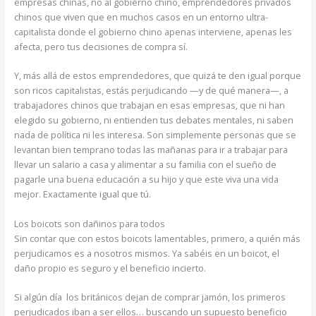
empresas chinas, no al gobierno chino, emprendedores privados
chinos que viven que en muchos casos en un entorno ultra-
capitalista donde el gobierno chino apenas interviene, apenas les
afecta, pero tus decisiones de compra sí.
Y, más allá de estos emprendedores, que quizá te den igual porque
son ricos capitalistas, estás perjudicando —y de qué manera—, a
trabajadores chinos que trabajan en esas empresas, que ni han
elegido su gobierno, ni entienden tus debates mentales, ni saben
nada de política ni les interesa. Son simplemente personas que se
levantan bien temprano todas las mañanas para ir a trabajar para
llevar un salario a casa y alimentar a su familia con el sueño de
pagarle una buena educación a su hijo y que este viva una vida
mejor. Exactamente igual que tú.
Los boicots son dañinos para todos
Sin contar que con estos boicots lamentables, primero, a quién más
perjudicamos es a nosotros mismos. Ya sabéis en un boicot, el
daño propio es seguro y el beneficio incierto.
Si algún día los británicos dejan de comprar jamón, los primeros
perjudicados iban a ser ellos… buscando un supuesto beneficio