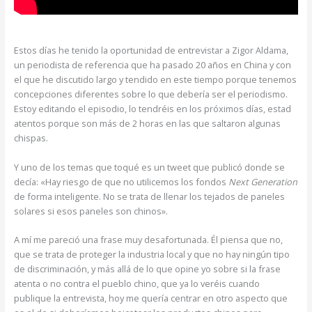
Estos días he tenido la oportunidad de entrevistar a Zigor Aldama,
un periodista de referencia que ha pasado 20 años en China y con
el que he discutido largo y tendido en este tiempo porque tenemos
concepciones diferentes sobre lo que debería ser el periodismo.
Estoy editando el episodio, lo tendréis en los próximos días, estad
atentos porque son más de 2 horas en las que saltaron algunas
chispas.
Y uno de los temas que toqué es un tweet que publicó donde se
decía: «Hay riesgo de que no utilicemos los fondos
Next Generation
de forma inteligente. No se trata de llenar los tejados de paneles
solares si esos paneles son chinos».
A mí me pareció una frase muy desafortunada. Él piensa que no,
que se trata de proteger la industria local y que no hay ningún tipo
de discriminación, y más allá de lo que opine yo sobre si la frase
atenta o no contra el pueblo chino, que ya lo veréis cuando
publique la entrevista, hoy me quería centrar en otro aspecto que