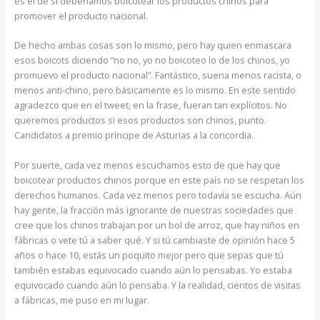
es el de si deberíamos boicotear los productos chinos para
promover el producto nacional.
De hecho ambas cosas son lo mismo, pero hay quien enmascara
esos boicots diciendo “no no, yo no boicoteo lo de los chinos, yo
promuevo el producto nacional”. Fantástico, suena menos racista, o
menos anti-chino, pero básicamente es lo mismo. En este sentido
agradezco que en el tweet, en la frase, fueran tan explícitos. No
queremos productos si esos productos son chinos, punto.
Candidatos a premio príncipe de Asturias a la concordia.
Por suerte, cada vez menos escuchamos esto de que hay que
boicotear productos chinos porque en este país no se respetan los
derechos humanos. Cada vez menos pero todavía se escucha. Aún
hay gente, la fracción más ignorante de nuestras sociedades que
cree que los chinos trabajan por un bol de arroz, que hay niños en
fábricas o vete tú a saber qué. Y si tú cambiaste de opinión hace 5
años o hace 10, estás un poquito mejor pero que sepas que tú
también estabas equivocado cuando aún lo pensabas. Yo estaba
equivocado cuando aún lo pensaba. Y la realidad, cientos de visitas
a fábricas, me puso en mi lugar.