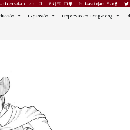
izada en soluciones en China
EN |
FR |
PT
Podcast Lejano Este
ducción
Expansión
Empresas en Hong-Kong
B