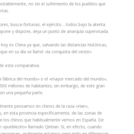
notablemente, no sin el sufrimiento de los pueblos que
rras.
es, busca-fortunas, el ejército… todos bajo la atenta
opone y dispone, deja un punto de anarquía supervisada.
hoy es China ya que, salvando las distancias históricas,
que en su día se llamó «la conquista del oeste».
de esta comparativa.
la fábrica del mundo» o el «mayor mercado del mundo»,
500 millones de habitantes; sin embargo, de este gran
con una pequeña parte.
almente pensamos en chinos de la raza «Han»,
, en esta provincia específicamente, de las zonas de
de los chinos que habitualmente vemos en España. De
 «pueblecito» llamado Qintian. Sí, en efecto, cuando
y japoneses, realmente estamos pensando en diferenciar