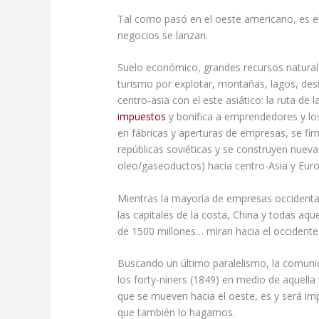
Tal como pasó en el oeste americano, es el
negocios se lanzan.
Suelo económico, grandes recursos naturale
turismo por explotar, montañas, lagos, desi
centro-asia con el este asiático: la ruta de 
impuestos
y bonifica a emprendedores y los 
en fábricas y aperturas de empresas, se fi
repúblicas soviéticas y se construyen nuevas
oleo/gaseoductos) hacia centro-Asia y Eur
Mientras la mayoría de empresas occident
las capitales de la costa, China y todas aq
de 1500 millones… miran hacia el occidente,
Buscando un último paralelismo, la comuni
los forty-niners (1849) en medio de aquella
que se mueven hacia el oeste, es y será i
que también lo hagamos.