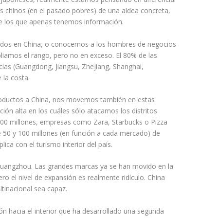
es chinos (en el pasado pobres) de una aldea concreta,
de los que apenas tenemos información.
ados en China, o conocemos a los hombres de negocios
pliamos el rango, pero no en exceso. El 80% de las
cias (Guangdong, Jiangsu, Zhejiang, Shanghai,
 la costa.
oductos a China, nos movemos también en estas
ción alta en los cuáles sólo atacamos los distritos
500 millones, empresas como Zara, Starbucks o Pizza
e 50 y 100 millones (en función a cada mercado) de
ica con el turismo interior del país.
 Guangzhou. Las grandes marcas ya se han movido en la
ro el nivel de expansión es realmente ridículo. China
tinacional sea capaz.
ón hacia el interior que ha desarrollado una segunda