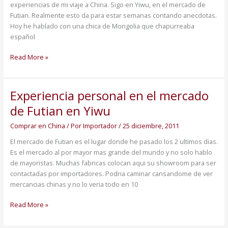
experiencias de mi viaje a China. Sigo en Yiwu, en el mercado de
Futian. Realmente esto da para estar semanas contando anecdotas.
Hoy he hablado con una chica de Mongolia que chapurreaba
español
Read More »
Experiencia personal en el mercado
Experiencia
personal
de Futian en Yiwu
en
el
Comprar en China
/ Por
Importador
/
25 diciembre, 2011
mercado
El mercado de Futian es el lugar donde he pasado los 2 ultimos dias.
de
Es el mercado al por mayor mas grande del mundo y no solo hablo
Futian
de mayoristas. Muchas fabricas colocan aqui su showroom para ser
en
contactadas por importadores. Podria caminar cansandome de ver
Yiwu
mercancias chinas y no lo veria todo en 10
Read More »