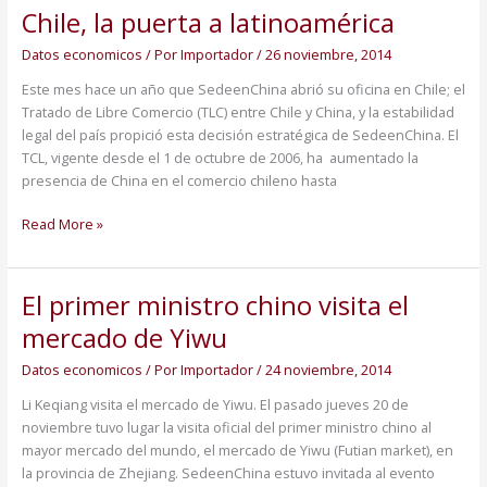
Chile, la puerta a latinoamérica
Datos economicos
/ Por
Importador
/
26 noviembre, 2014
Este mes hace un año que SedeenChina abrió su oficina en Chile; el
Tratado de Libre Comercio (TLC) entre Chile y China, y la estabilidad
legal del país propició esta decisión estratégica de SedeenChina. El
TCL, vigente desde el 1 de octubre de 2006, ha aumentado la
presencia de China en el comercio chileno hasta
Read More »
El primer ministro chino visita el
El
primer
mercado de Yiwu
ministro
chino
Datos economicos
/ Por
Importador
/
24 noviembre, 2014
visita
Li Keqiang visita el mercado de Yiwu. El pasado jueves 20 de
el
noviembre tuvo lugar la visita oficial del primer ministro chino al
mercado
mayor mercado del mundo, el mercado de Yiwu (Futian market), en
de
la provincia de Zhejiang. SedeenChina estuvo invitada al evento
Yiwu