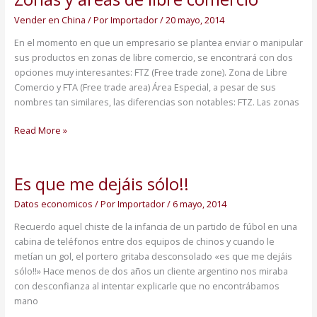
y
Vender en China
/ Por
Importador
/
20 mayo, 2014
áreas
de
En el momento en que un empresario se plantea enviar o manipular
libre
sus productos en zonas de libre comercio, se encontrará con dos
comercio
opciones muy interesantes: FTZ (Free trade zone). Zona de Libre
Comercio y FTA (Free trade area) Área Especial, a pesar de sus
nombres tan similares, las diferencias son notables: FTZ. Las zonas
Read More »
Es que me dejáis sólo!!
Es
que
Datos economicos
/ Por
Importador
/
6 mayo, 2014
me
dejáis
Recuerdo aquel chiste de la infancia de un partido de fúbol en una
sólo!!
cabina de teléfonos entre dos equipos de chinos y cuando le
metían un gol, el portero gritaba desconsolado «es que me dejáis
sólo!!» Hace menos de dos años un cliente argentino nos miraba
con desconfianza al intentar explicarle que no encontrábamos
mano