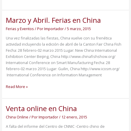
Marzo y Abril. Ferias en China
Marzo
y
Ferias y Eventos
/ Por
Importador
/
5 marzo, 2015
Abril.
Ferias
Una vez finalizadas las fiestas, China vuelve con su frenética
en
actividad incluyendo la edición de abril de la Canton Fair China Fish
China
Fecha: 28 febrero-02 marzo 2015 Lugar: New China International
Exhibition Center Beijing, China http://www.chinafishshow.org/
International Conference on Smart Manufacturing Fecha: 28
febrero-02 marzo 2015 Lugar: Guilin, China http://www.icosm.org/
International Conference on Information Management
Read More »
Venta online en China
Venta
online
China Online
/ Por
Importador
/
12 enero, 2015
en
China
A falta del informe del Centro de CNNIC -Centro chino de