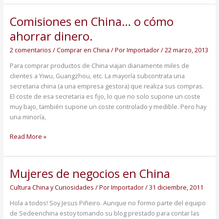
Comisiones en China… o cómo
Comisiones
en
ahorrar dinero.
China…
o
2 comentarios
/
Comprar en China
/ Por
Importador
/
22 marzo, 2013
cómo
Para comprar productos de China viajan diariamente miles de
ahorrar
clientes a Yiwu, Guangzhou, etc. La mayoría subcontrata una
dinero.
secretaria china (a una empresa gestora) que realiza sus compras.
El coste de esa secretaria es fijo, lo que no solo supone un coste
muy bajo, también supone un coste controlado y medible. Pero hay
una minoría,
Read More »
Mujeres de negocios en China
Mujeres
de
Cultura China y Curiosidades
/ Por
Importador
/
31 diciembre, 2011
negocios
en
Hola a todos! Soy Jesus Piñeiro. Aunque no formo parte del equipo
China
de Sedeenchina estoy tomando su blog prestado para contar las