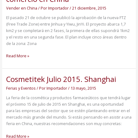
nueva
Vender en China
/ Por
Importador
/
21 diciembre, 2015
zona
de
El pasado 21 de octubre se publicó la aprobación de la nueva FTZ
libre
(Free Trade Zone) entre Jinhua y Yiwu, JinYi. El proyecto abarca 1,7
comercio
km2 y se completará en 2 fases, la primera de ellas supondrá 1km2
en
y el resto en una segunda fase. El plan incluye cinco áreas dentro
China
de la zona: Zona
Read More »
Cosmetitek Julio 2015. Shanghai
Cosmetitek
Julio
Ferias y Eventos
/ Por
Importador
/
13 mayo, 2015
2015.
Shanghai
La feria de la cosmética y productos farmaceúticos que tendrá lugar
el próximo 15 de julio de 2015 en Shanghai, es una oportunidad
para las empresas del sector que se estén planteando entrar en el
mercado más grande del mundo. Si estás pensando en asistir a una
feria en China, nuestras recomendaciones son muy concretas:
Read More »