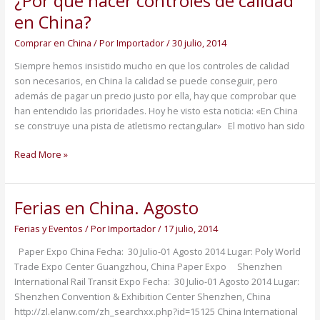
¿Por qué hacer controles de calidad
qué
en China?
hacer
controles
Comprar en China
/ Por
Importador
/
30 julio, 2014
de
Siempre hemos insistido mucho en que los controles de calidad
calidad
son necesarios, en China la calidad se puede conseguir, pero
en
además de pagar un precio justo por ella, hay que comprobar que
China?
han entendido las prioridades. Hoy he visto esta noticia: «En China
se construye una pista de atletismo rectangular» El motivo han sido
Read More »
Ferias en China. Agosto
Ferias
en
Ferias y Eventos
/ Por
Importador
/
17 julio, 2014
China.
Agosto
Paper Expo China Fecha: 30 Julio-01 Agosto 2014 Lugar: Poly World
Trade Expo Center Guangzhou, China Paper Expo Shenzhen
International Rail Transit Expo Fecha: 30 Julio-01 Agosto 2014 Lugar:
Shenzhen Convention & Exhibition Center Shenzhen, China
http://zl.elanw.com/zh_searchxx.php?id=15125 China International