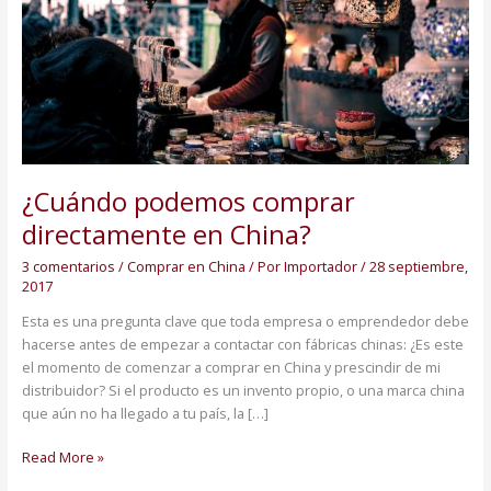
¿Cuándo podemos comprar
directamente en China?
3 comentarios
/
Comprar en China
/ Por
Importador
/
28 septiembre,
2017
Esta es una pregunta clave que toda empresa o emprendedor debe
hacerse antes de empezar a contactar con fábricas chinas: ¿Es este
el momento de comenzar a comprar en China y prescindir de mi
distribuidor? Si el producto es un invento propio, o una marca china
que aún no ha llegado a tu país, la […]
Read More »