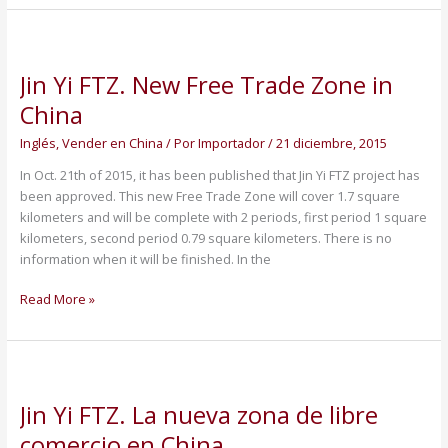
Jin
Yi
Jin Yi FTZ. New Free Trade Zone in
FTZ.
New
China
Free
Inglés
,
Vender en China
/ Por
Importador
/
21 diciembre, 2015
Trade
Zone
In Oct. 21th of 2015, it has been published that Jin Yi FTZ project has
in
been approved. This new Free Trade Zone will cover 1.7 square
China
kilometers and will be complete with 2 periods, first period 1 square
kilometers, second period 0.79 square kilometers. There is no
information when it will be finished. In the
Read More »
Jin
Yi
Jin Yi FTZ. La nueva zona de libre
FTZ.
La
comercio en China