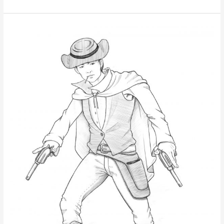
Far
West