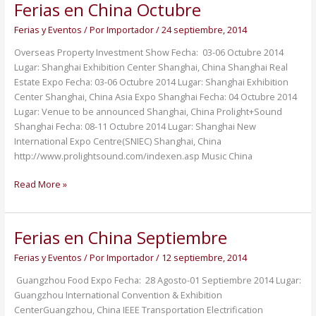
Ferias en China Octubre
Ferias
en
Ferias y Eventos
/ Por
Importador
/
24 septiembre, 2014
China
Octubre
Overseas Property Investment Show Fecha: 03-06 Octubre 2014
Lugar: Shanghai Exhibition Center Shanghai, China Shanghai Real
Estate Expo Fecha: 03-06 Octubre 2014 Lugar: Shanghai Exhibition
Center Shanghai, China Asia Expo Shanghai Fecha: 04 Octubre 2014
Lugar: Venue to be announced Shanghai, China Prolight+Sound
Shanghai Fecha: 08-11 Octubre 2014 Lugar: Shanghai New
International Expo Centre(SNIEC) Shanghai, China
http://www.prolightsound.com/indexen.asp Music China
Read More »
Ferias en China Septiembre
Ferias
en
Ferias y Eventos
/ Por
Importador
/
12 septiembre, 2014
China
Septiembre
Guangzhou Food Expo Fecha: 28 Agosto-01 Septiembre 2014 Lugar:
Guangzhou International Convention & Exhibition
CenterGuangzhou, China IEEE Transportation Electrification