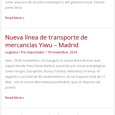
como asesora de asuntos extranjeros del gobierno local. Siendo
parte de la
Read More »
Nueva línea de transporte de
Nueva
línea
mercancías Yiwu – Madrid
de
transporte
Logística
/ Por
Importador
/
19 noviembre, 2014
de
Ayer, 18 de noviembre, se inauguró la nueva línea de tren que
mercancías
viajará desde Yiwu hasta Madrid, pasando por zonas estratégicas
Yiwu
como Horgos, Kazajistán, Rusia, Polonia, Alemania y Francia. 41
–
vagones y un total de 82 contenedores, en un trayecto total de 21
Madrid
días, son la nueva alternativa para Madrid, que no dispone de
puerto
Read More »