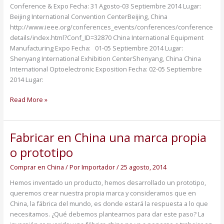
Conference & Expo Fecha: 31 Agosto-03 Septiembre 2014 Lugar:
Beijing International Convention CenterBeijing, China
http://www.ieee.org/conferences_events/conferences/conference
details/index.html?Conf_ID=32870 China International Equipment
Manufacturing Expo Fecha: 01-05 Septiembre 2014 Lugar:
Shenyang International Exhibition CenterShenyang, China China
International Optoelectronic Exposition Fecha: 02-05 Septiembre
2014 Lugar:
Read More »
Fabricar en China una marca propia
Fabricar
en
o prototipo
China
una
Comprar en China
/ Por
Importador
/
25 agosto, 2014
marca
Hemos inventado un producto, hemos desarrollado un prototipo,
propia
queremos crear nuestra propia marca y consideramos que en
o
China, la fábrica del mundo, es donde estará la respuesta a lo que
prototipo
necesitamos. ¿Qué debemos plantearnos para dar este paso? La