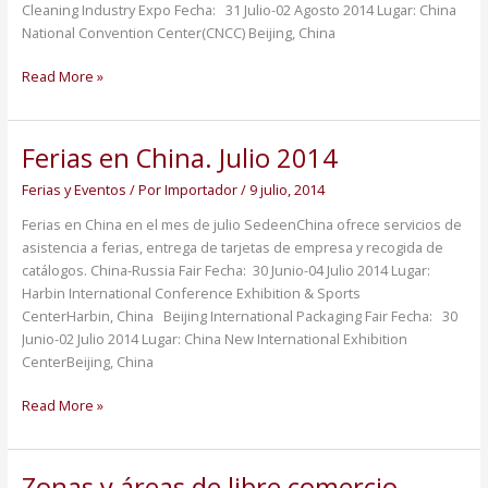
Cleaning Industry Expo Fecha: 31 Julio-02 Agosto 2014 Lugar: China
National Convention Center(CNCC) Beijing, China
Read More »
Ferias en China. Julio 2014
Ferias
en
Ferias y Eventos
/ Por
Importador
/
9 julio, 2014
China.
Julio
Ferias en China en el mes de julio SedeenChina ofrece servicios de
2014
asistencia a ferias, entrega de tarjetas de empresa y recogida de
catálogos. China-Russia Fair Fecha: 30 Junio-04 Julio 2014 Lugar:
Harbin International Conference Exhibition & Sports
CenterHarbin, China Beijing International Packaging Fair Fecha: 30
Junio-02 Julio 2014 Lugar: China New International Exhibition
CenterBeijing, China
Read More »
Zonas y áreas de libre comercio
Zonas