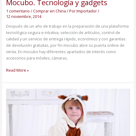
Mocubo. Tecnología y gadgets
Mocubo.
Tecnología
1 comentario
/
Comprar en China
/ Por
Importador
/
y
12 noviembre, 2014
gadgets
Después de un año de trabajo en la preparación de una plataforma
tecnológica segura e intuitiva, selección de artículos, control de
calidad y un servicio de entrega rápido, económico y con garantías
de devolución gratuitas, por fin mocubo abre su puerta online de
venta. En mocubo hay diferentes apartados de interés como
accesorios para móviles, cámaras,
Read More »
Primer
aniversario
de
KUKA
Barcelona