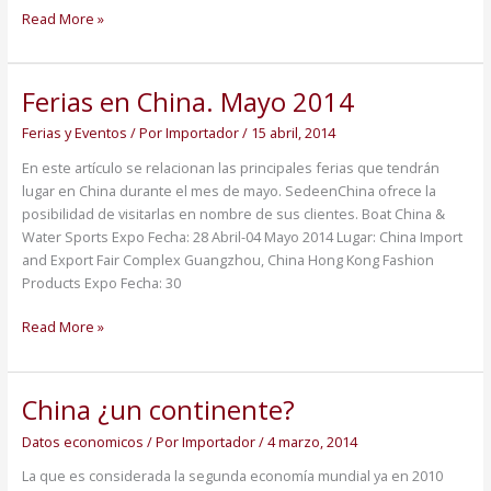
Read More »
Ferias en China. Mayo 2014
Ferias
en
Ferias y Eventos
/ Por
Importador
/
15 abril, 2014
China.
Mayo
En este artículo se relacionan las principales ferias que tendrán
2014
lugar en China durante el mes de mayo. SedeenChina ofrece la
posibilidad de visitarlas en nombre de sus clientes. Boat China &
Water Sports Expo Fecha: 28 Abril-04 Mayo 2014 Lugar: China Import
and Export Fair Complex Guangzhou, China Hong Kong Fashion
Products Expo Fecha: 30
Read More »
China ¿un continente?
China
¿un
Datos economicos
/ Por
Importador
/
4 marzo, 2014
continente?
La que es considerada la segunda economía mundial ya en 2010