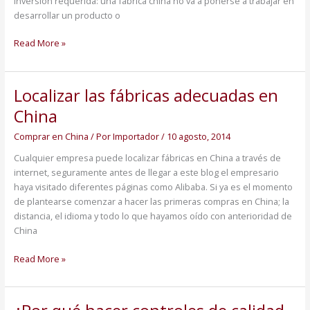
inversión requerida: una fábrica china no va a ponerse a trabajar en
desarrollar un producto o
Read More »
Localizar las fábricas adecuadas en
Localizar
las
China
fábricas
adecuadas
Comprar en China
/ Por
Importador
/
10 agosto, 2014
en
Cualquier empresa puede localizar fábricas en China a través de
China
internet, seguramente antes de llegar a este blog el empresario
haya visitado diferentes páginas como Alibaba. Si ya es el momento
de plantearse comenzar a hacer las primeras compras en China; la
distancia, el idioma y todo lo que hayamos oído con anterioridad de
China
Read More »
¿Por