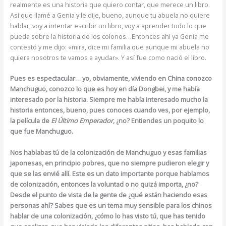
realmente es una historia que quiero contar, que merece un libro.
Así que llamé a Genia y le dije, bueno, aunque tu abuela no quiere
hablar, voy a intentar escribir un libro, voy a aprender todo lo que
pueda sobre la historia de los colonos…Entonces ahí ya Genia me
contestó y me dijo: «mira, dice mi familia que aunque mi abuela no
quiera nosotros te vamos a ayudar». Y así fue como nació el libro.
Pues es espectacular… yo, obviamente, viviendo en China conozco
Manchuguo, conozco lo que es hoy en día Dongbei, y me había
interesado por la historia. Siempre me había interesado mucho la
historia entonces, bueno, pues conoces cuando ves, por ejemplo,
la película de
El Último Emperador
, ¿no? Entiendes un poquito lo
que fue Manchuguo.
Nos hablabas tú de la colonización de Manchuguo y esas familias
japonesas, en principio pobres, que no siempre pudieron elegir y
que se las envié allí. Este es un dato importante porque hablamos
de colonización, entonces la voluntad o no quizá importa, ¿no?
Desde el punto de vista de la gente de ¿qué están haciendo esas
personas ahí? Sabes que es un tema muy sensible para los chinos
hablar de una colonización, ¿cómo lo has visto tú, que has tenido