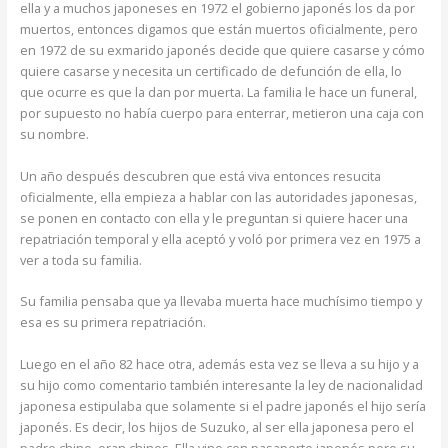
ella y a muchos japoneses en 1972 el gobierno japonés los da por
muertos, entonces digamos que están muertos oficialmente, pero
en 1972 de su exmarido japonés decide que quiere casarse y cómo
quiere casarse y necesita un certificado de defunción de ella, lo
que ocurre es que la dan por muerta. La familia le hace un funeral,
por supuesto no había cuerpo para enterrar, metieron una caja con
su nombre.
Un año después descubren que está viva entonces resucita
oficialmente, ella empieza a hablar con las autoridades japonesas,
se ponen en contacto con ella y le preguntan si quiere hacer una
repatriación temporal y ella aceptó y voló por primera vez en 1975 a
ver a toda su familia.
Su familia pensaba que ya llevaba muerta hace muchísimo tiempo y
esa es su primera repatriación.
Luego en el año 82 hace otra, además esta vez se lleva a su hijo y a
su hijo como comentario también interesante la ley de nacionalidad
japonesa estipulaba que solamente si el padre japonés el hijo sería
japonés. Es decir, los hijos de Suzuko, al ser ella japonesa pero el
padre chino, eran chinos. Ella vino con pasaporte japonés pero su