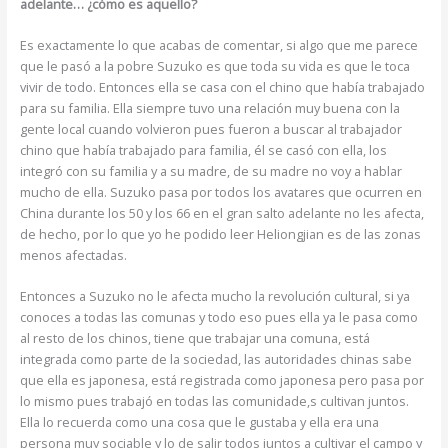
adelante… ¿cómo es aquello?
Es exactamente lo que acabas de comentar, si algo que me parece
que le pasó a la pobre Suzuko es que toda su vida es que le toca
vivir de todo. Entonces ella se casa con el chino que había trabajado
para su familia. Ella siempre tuvo una relación muy buena con la
gente local cuando volvieron pues fueron a buscar al trabajador
chino que había trabajado para familia, él se casó con ella, los
integró con su familia y a su madre, de su madre no voy a hablar
mucho de ella. Suzuko pasa por todos los avatares que ocurren en
China durante los 50 y los 66 en el gran salto adelante no les afecta,
de hecho, por lo que yo he podido leer Heliongjian es de las zonas
menos afectadas.
Entonces a Suzuko no le afecta mucho la revolución cultural, si ya
conoces a todas las comunas y todo eso pues ella ya le pasa como
al resto de los chinos, tiene que trabajar una comuna, está
integrada como parte de la sociedad, las autoridades chinas sabe
que ella es japonesa, está registrada como japonesa pero pasa por
lo mismo pues trabajó en todas las comunidade,s cultivan juntos.
Ella lo recuerda como una cosa que le gustaba y ella era una
persona muy sociable y lo de salir todos juntos a cultivar el campo y