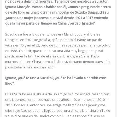
no nos va a dejar indiferentes. Tenemos con nosotros a su autor
Ignacio Morejón. Vamos a hablar con él, vamos a preguntarle acerca
de este libro es una biografía sin novelar de Suzuko Sugaguchi su
gaucha una mujer japonesa que vivió desde 1921 a 3017 entiendo
que la mayor parte del tiempo en China, ¿verdad, Ignacio?
Suzuko se fue a lo que entonces era Manchuguo, y ahora es
Dongbei, en 1940. Regresó a Japón primero durante un par de
veces en 75 y en el 82, pero de forma repatriada permanente volvió
en 1986. Es decir, que como tuvo una vida muy larga pues pasó
prácticamente la mitad de ella, unos 45 años, en China. Pasó
muchos años en China, pero al haber vivido tanto tiempo pues aún
pasó todavía más años en Japón.
Ignacio, ¿qué te une a Suzuko?, ¿qué te ha llevado a escribir este
libro?
Pues Suzuko era la abuela de un amigo mío. Yo estuve casado con
una japonesa, entonces hace unos años, más o menos en 2010 –
2011. Por aquel entonces una amiga me llamó desde Japón y me
dijo: «oye Nacho, que ha llegado aquí una chica a la oficina en Tokio
y que dice que es de Huelva como tú». Eso es imposible, eso es