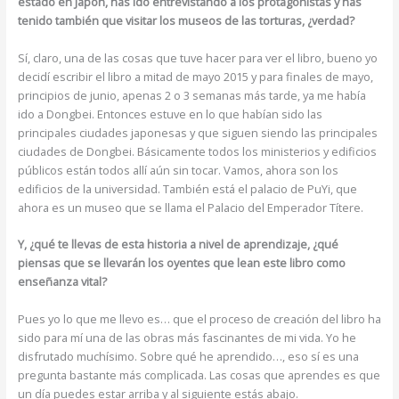
estado en Japón, has ido entrevistando a los protagonistas y has
tenido también que visitar los museos de las torturas, ¿verdad?
Sí, claro, una de las cosas que tuve hacer para ver el libro, bueno yo
decidí escribir el libro a mitad de mayo 2015 y para finales de mayo,
principios de junio, apenas 2 o 3 semanas más tarde, ya me había
ido a Dongbei. Entonces estuve en lo que habían sido las
principales ciudades japonesas y que siguen siendo las principales
ciudades de Dongbei. Básicamente todos los ministerios y edificios
públicos están todos allí aún sin tocar. Vamos, ahora son los
edificios de la universidad. También está el palacio de PuYi, que
ahora es un museo que se llama el Palacio del Emperador Títere.
Y, ¿qué te llevas de esta historia a nivel de aprendizaje, ¿qué
piensas que se llevarán los oyentes que lean este libro como
enseñanza vital?
Pues yo lo que me llevo es… que el proceso de creación del libro ha
sido para mí una de las obras más fascinantes de mi vida. Yo he
disfrutado muchísimo. Sobre qué he aprendido…, eso sí es una
pregunta bastante más complicada. Las cosas que aprendes es que
un día puedes estar arriba y al siguiente estás abajo.