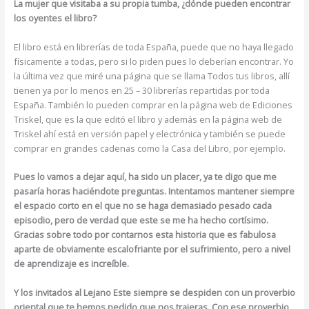
La mujer que visitaba a su propia tumba, ¿dónde pueden encontrar
los oyentes el libro?
El libro está en librerías de toda España, puede que no haya llegado
físicamente a todas, pero si lo piden pues lo deberían encontrar. Yo
la última vez que miré una página que se llama Todos tus libros, allí
tienen ya por lo menos en 25 – 30 librerías repartidas por toda
España. También lo pueden comprar en la página web de Ediciones
Triskel, que es la que editó el libro y además en la página web de
Triskel ahí está en versión papel y electrónica y también se puede
comprar en grandes cadenas como la Casa del Libro, por ejemplo.
Pues lo vamos a dejar aquí, ha sido un placer, ya te digo que me
pasaría horas haciéndote preguntas. Intentamos mantener siempre
el espacio corto en el que no se haga demasiado pesado cada
episodio, pero de verdad que este se me ha hecho cortísimo.
Gracias sobre todo por contarnos esta historia que es fabulosa
aparte de obviamente escalofriante por el sufrimiento, pero a nivel
de aprendizaje es increíble.
Y los invitados al Lejano Este siempre se despiden con un proverbio
oriental que te hemos pedido que nos trajeras. Con ese proverbio