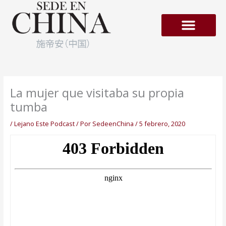
Ir
al
contenido
Empresas en Hong-Kong
La mujer que visitaba su propia
tumba
/
Lejano Este Podcast
/ Por
SedeenChina
/
5 febrero, 2020