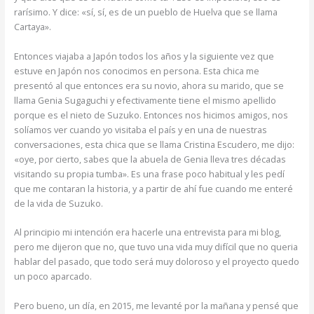
rarísimo. Y dice: «sí, sí, es de un pueblo de Huelva que se llama
Cartaya».
Entonces viajaba a Japón todos los años y la siguiente vez que
estuve en Japón nos conocimos en persona. Esta chica me
presentó al que entonces era su novio, ahora su marido, que se
llama Genia Sugaguchi y efectivamente tiene el mismo apellido
porque es el nieto de Suzuko. Entonces nos hicimos amigos, nos
solíamos ver cuando yo visitaba el país y en una de nuestras
conversaciones, esta chica que se llama Cristina Escudero, me dijo:
«oye, por cierto, sabes que la abuela de Genia lleva tres décadas
visitando su propia tumba». Es una frase poco habitual y les pedí
que me contaran la historia, y a partir de ahí fue cuando me enteré
de la vida de Suzuko.
Al principio mi intención era hacerle una entrevista para mi blog,
pero me dijeron que no, que tuvo una vida muy difícil que no queria
hablar del pasado, que todo será muy doloroso y el proyecto quedo
un poco aparcado.
Pero bueno, un día, en 2015, me levanté por la mañana y pensé que