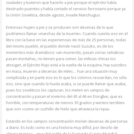
ciudades y tuvieron que hacerlo a pie porque el ejército había
destruido puentes y había cortado el servicio ferroviario porque ya
la Unión Soviética, desde agosto, invade Manchuguo.
Entonces huyen a pie y se producen son decenas de lo que
podríamos llamar «marchas de la muerte». Cuando cuento eso en el
libro con la base en las experiencias de más de 25 personas, todas
del mismo pueblo, el pueblo donde nació Suzuko, es de los
momentos más dramáticos: van muriendo, pasan zonas selváticas
pasan montañas, no tienen para comer, las milicias chinas los
atosigan, el Ejército Rojo está a la vuelta de la esquina, hay suicidios
en masa, mueren a decenas de miles… Fue una situación muy
complicada y en parte eso es lo que los colonos recuerdan, no sólo
eso, sino que cuando la huida acaba, si se puede llamar que acabe,
pues los soviéticos los capturan, los meten en campos de
concentración y pasan el invierno del 45 al 46 en Dongbei, que es
horrible, con temperaturas de menos 30 grados y vientos terribles
que son «como un cuchillo de hielo que atraviesa la ropa».
Estando en los campos concentración morían decenas de personas
a diario. Es todo como es una historia muy difícil, por decirlo de
alguna manera… muy del estilo de la Segunda Guerra Mundial.