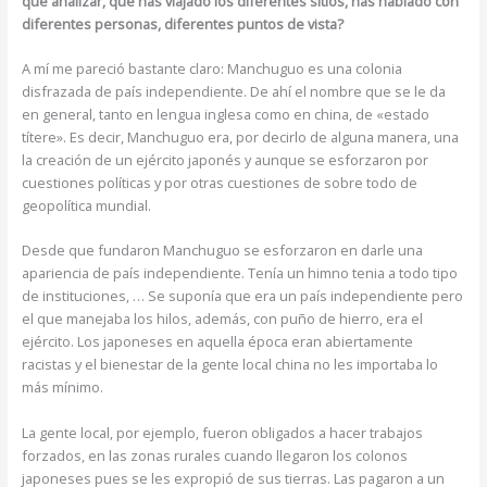
que analizar, que has viajado los diferentes sitios, has hablado con
diferentes personas, diferentes puntos de vista?
A mí me pareció bastante claro: Manchuguo es una colonia
disfrazada de país independiente. De ahí el nombre que se le da
en general, tanto en lengua inglesa como en china, de «estado
títere». Es decir, Manchuguo era, por decirlo de alguna manera, una
la creación de un ejército japonés y aunque se esforzaron por
cuestiones políticas y por otras cuestiones de sobre todo de
geopolítica mundial.
Desde que fundaron Manchuguo se esforzaron en darle una
apariencia de país independiente. Tenía un himno tenia a todo tipo
de instituciones, … Se suponía que era un país independiente pero
el que manejaba los hilos, además, con puño de hierro, era el
ejército. Los japoneses en aquella época eran abiertamente
racistas y el bienestar de la gente local china no les importaba lo
más mínimo.
La gente local, por ejemplo, fueron obligados a hacer trabajos
forzados, en las zonas rurales cuando llegaron los colonos
japoneses pues se les expropió de sus tierras. Las pagaron a un