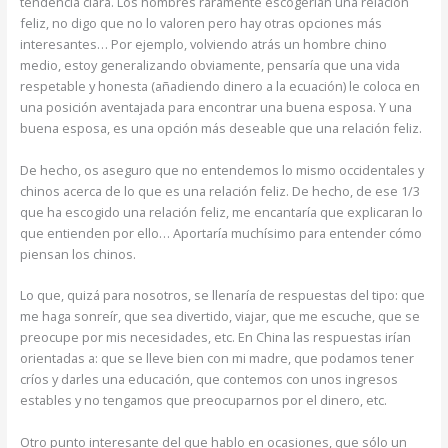
tendencia clara. Los hombres raramente escogerían una relación
feliz, no digo que no lo valoren pero hay otras opciones más
interesantes… Por ejemplo, volviendo atrás un hombre chino
medio, estoy generalizando obviamente, pensaría que una vida
respetable y honesta (añadiendo dinero a la ecuación) le coloca en
una posición aventajada para encontrar una buena esposa. Y una
buena esposa, es una opción más deseable que una relación feliz.
De hecho, os aseguro que no entendemos lo mismo occidentales y
chinos acerca de lo que es una relación feliz. De hecho, de ese 1/3
que ha escogido una relación feliz, me encantaría que explicaran lo
que entienden por ello… Aportaría muchísimo para entender cómo
piensan los chinos.
Lo que, quizá para nosotros, se llenaría de respuestas del tipo: que
me haga sonreír, que sea divertido, viajar, que me escuche, que se
preocupe por mis necesidades, etc. En China las respuestas irían
orientadas a: que se lleve bien con mi madre, que podamos tener
críos y darles una educación, que contemos con unos ingresos
estables y no tengamos que preocuparnos por el dinero, etc.
Otro punto interesante del que hablo en ocasiones, que sólo un