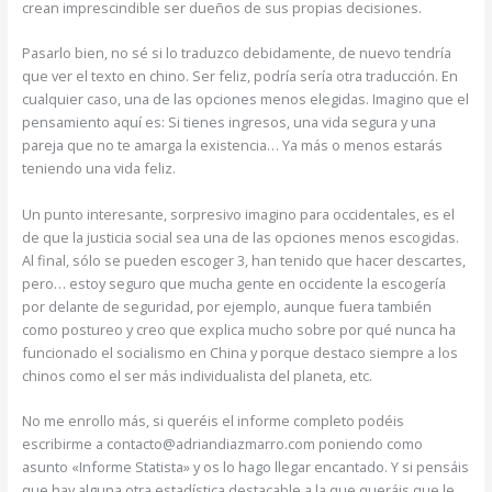
crean imprescindible ser dueños de sus propias decisiones.
Pasarlo bien, no sé si lo traduzco debidamente, de nuevo tendría
que ver el texto en chino. Ser feliz, podría sería otra traducción. En
cualquier caso, una de las opciones menos elegidas. Imagino que el
pensamiento aquí es: Si tienes ingresos, una vida segura y una
pareja que no te amarga la existencia… Ya más o menos estarás
teniendo una vida feliz.
Un punto interesante, sorpresivo imagino para occidentales, es el
de que la justicia social sea una de las opciones menos escogidas.
Al final, sólo se pueden escoger 3, han tenido que hacer descartes,
pero… estoy seguro que mucha gente en occidente la escogería
por delante de seguridad, por ejemplo, aunque fuera también
como postureo y creo que explica mucho sobre por qué nunca ha
funcionado el socialismo en China y porque destaco siempre a los
chinos como el ser más individualista del planeta, etc.
No me enrollo más, si queréis el informe completo podéis
escribirme a contacto@adriandiazmarro.com poniendo como
asunto «Informe Statista» y os lo hago llegar encantado. Y si pensáis
que hay alguna otra estadística destacable a la que queráis que le