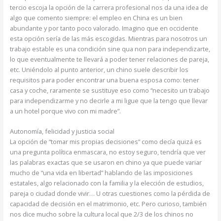
tercio escoja la opción de la carrera profesional nos da una idea de
algo que comento siempre: el empleo en China es un bien
abundante y por tanto poco valorado. Imagino que en occidente
esta opción sería de las más escogidas. Mientras para nosotros un
trabajo estable es una condición sine qua non para independizarte,
lo que eventualmente te llevará a poder tener relaciones de pareja,
etc. Uniéndolo al punto anterior, un chino suele describir los
requisitos para poder encontrar una buena esposa como: tener
casa y coche, raramente se sustituye eso como “necesito un trabajo
para independizarme y no decirle a mi ligue que la tengo que llevar
a un hotel porque vivo con mi madre”.
Autonomía, felicidad y justicia social
La opción de “tomar mis propias decisiones” como decía quizá es
una pregunta política enmascara, no estoy seguro, tendría que ver
las palabras exactas que se usaron en chino ya que puede variar
mucho de “una vida en libertad” hablando de las imposiciones
estatales, algo relacionado con la familia y la elección de estudios,
pareja o ciudad donde vivir… U otras cuestiones como la pérdida de
capacidad de decisión en el matrimonio, etc. Pero curioso, también
nos dice mucho sobre la cultura local que 2/3 de los chinos no