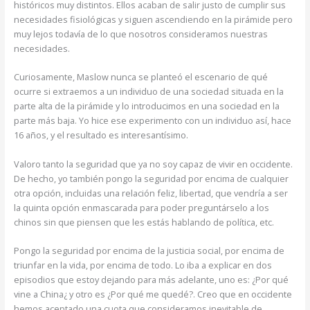
históricos muy distintos. Ellos acaban de salir justo de cumplir sus
necesidades fisiológicas y siguen ascendiendo en la pirámide pero
muy lejos todavía de lo que nosotros consideramos nuestras
necesidades.
Curiosamente, Maslow nunca se planteó el escenario de qué
ocurre si extraemos a un individuo de una sociedad situada en la
parte alta de la pirámide y lo introducimos en una sociedad en la
parte más baja. Yo hice ese experimento con un individuo así, hace
16 años, y el resultado es interesantísimo.
Valoro tanto la seguridad que ya no soy capaz de vivir en occidente.
De hecho, yo también pongo la seguridad por encima de cualquier
otra opción, incluidas una relación feliz, libertad, que vendría a ser
la quinta opción enmascarada para poder preguntárselo a los
chinos sin que piensen que les estás hablando de política, etc.
Pongo la seguridad por encima de la justicia social, por encima de
triunfar en la vida, por encima de todo. Lo iba a explicar en dos
episodios que estoy dejando para más adelante, uno es: ¿Por qué
vine a China¿ y otro es ¿Por qué me quedé?. Creo que en occidente
hemos aceptado una cuota que consideramos inevitable de