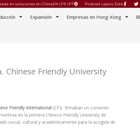
izada en soluciones en China
EN |
FR |
PT
Podcast Lejano Este
ducción
Expansión
Empresas en Hong-Kong
B
a. Chinese Friendly University
nese Friendly International
(CFI) firmaban un convenio
onvertirse en la primera Chinese Friendly University de
ado social, cultural y académicamente para la acogida de