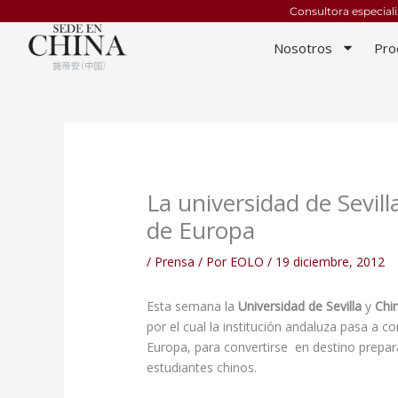
Ir
Consultora especial
al
Nosotros
Pro
contenido
La universidad de Sevill
de Europa
/
Prensa
/ Por
EOLO
/
19 diciembre, 2012
Esta semana la
Universidad de Sevilla
y
Chi
por el cual la institución andaluza pasa a c
Europa, para convertirse en destino prepar
estudiantes chinos.