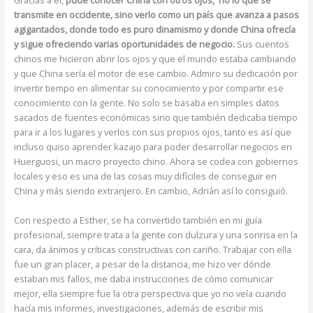
Gracias a él,
pude conocer China con otros ojos, no lo que se
transmite en occidente, sino verlo como un país que avanza a pasos
agigantados, donde todo es puro dinamismo y donde China ofrecía
y sigue ofreciendo varias oportunidades de negocio.
Sus cuentos
chinos me hicieron abrir los ojos y que el mundo estaba cambiando
y que China sería el motor de ese cambio. Admiro su dedicación por
invertir tiempo en alimentar su conocimiento y por compartir ese
conocimiento con la gente. No solo se basaba en simples datos
sacados de fuentes económicas sino que también dedicaba tiempo
para ir a los lugares y verlos con sus propios ojos, tanto es así que
incluso quiso aprender kazajo para poder desarrollar negocios en
Huerguosi, un macro proyecto chino. Ahora se codea con gobiernos
locales y eso es una de las cosas muy difíciles de conseguir en
China y más siendo extranjero. En cambio, Adrián así lo consiguió.
Con respecto a Esther, se ha convertido también en mi guía
profesional, siempre trata a la gente con dulzura y una sonrisa en la
cara, da ánimos y críticas constructivas con cariño. Trabajar con ella
fue un gran placer, a pesar de la distancia, me hizo ver dónde
estaban mis fallos, me daba instrucciones de cómo comunicar
mejor, ella siempre fue la otra perspectiva que yo no veía cuando
hacía mis informes, investigaciones, además de escribir mis