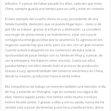
artículos. Y a pesar de haber pasado los años, cada vez que visita
China, siempre guarda ese tiempo para un café y estar en contacto.
El claro ejemplo del «sueño chino» es Lucy, procedente de una
familia humilde, demostró que se puede llegar lejos – como si de
Jack Ma se tratase- gracias al esfuerzo y dedicación. La considero
una mujer de armas tomar y un todoterreno, estar con Lucy te
contagia esa energía positiva que la caracteriza. Es agresiva en los
negocios cuando hay que serlo, pero a la vez, con un gran corazón.
Cuando estuve trabajando en los comienzos de Kuka, tuve la
oportunidad de pasar tiempo con su familia en Wuyi y, a pesar, de
ser la extranjera, me trataron como una más. Comía con ellos,
pasaba tiempo con ellos viendo todo el proceso de producción.
Gracias a Lucy, aprendí también del comercio electrónico en China,
desde la creación, producción hacia la venta online.
Mis compañeras de trabajo se merecen también una mención. A día
de hoy, y estando en Shanghái, sigo en contacto con alguna de
ellas. Hemos viajado juntas, nos hemos reído mucho e incluso
hemos llorado juntas. Y gracias a ellas y con su ayuda, nunca me he
sentido sola a pesar de tenerlas a una hora y media en tren, ahora