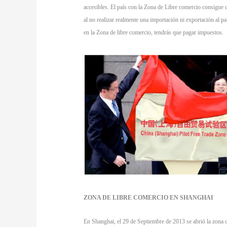
accesibles. El país con la Zona de Libre comercio consigue q
al no realizar realmente una importación ni exportación al p
en la Zona de libre comercio, tendrás que pagar impuestos.
ZONA DE LIBRE COMERCIO EN SHANGHAI
En Shanghai, el 29 de Septiembre de 2013 se abrió la zona