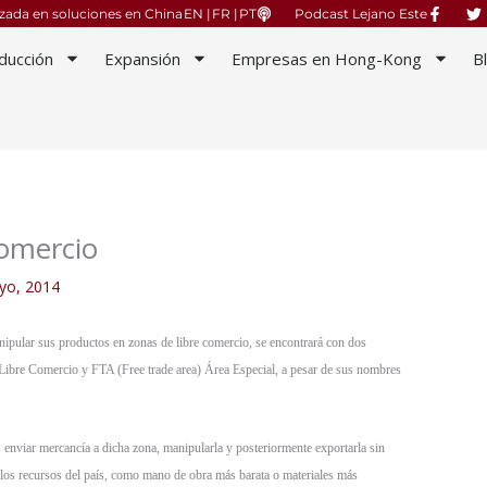
izada en soluciones en China
EN |
FR |
PT
Podcast Lejano Este
ducción
Expansión
Empresas en Hong-Kong
B
comercio
yo, 2014
ipular sus productos en zonas de libre comercio, se encontrará con dos
Libre Comercio y FTA (Free trade area) Área Especial, a pesar de sus nombres
 enviar mercancía a dicha zona, manipularla y posteriormente exportarla sin
s los recursos del país, como mano de obra más barata o materiales más