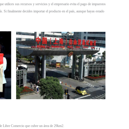
ue utilices sus recursos y servicios y el empresario evita el pago de impuestos
aís. Si finalmente decides importar el producto en el país, aunque hayas estado
 de Libre Comercio que cubre un área de 29km2.