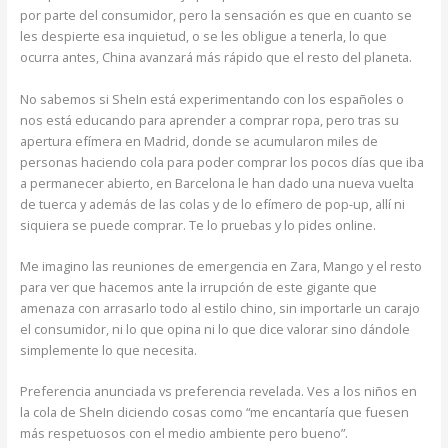
por parte del consumidor, pero la sensación es que en cuanto se
les despierte esa inquietud, o se les obligue a tenerla, lo que
ocurra antes, China avanzará más rápido que el resto del planeta.
No sabemos si SheIn está experimentando con los españoles o
nos está educando para aprender a comprar ropa, pero tras su
apertura efímera en Madrid, donde se acumularon miles de
personas haciendo cola para poder comprar los pocos días que iba
a permanecer abierto, en Barcelona le han dado una nueva vuelta
de tuerca y además de las colas y de lo efímero de pop-up, allí ni
siquiera se puede comprar. Te lo pruebas y lo pides online.
Me imagino las reuniones de emergencia en Zara, Mango y el resto
para ver que hacemos ante la irrupción de este gigante que
amenaza con arrasarlo todo al estilo chino, sin importarle un carajo
el consumidor, ni lo que opina ni lo que dice valorar sino dándole
simplemente lo que necesita.
Preferencia anunciada vs preferencia revelada. Ves a los niños en
la cola de SheIn diciendo cosas como “me encantaría que fuesen
más respetuosos con el medio ambiente pero bueno”.