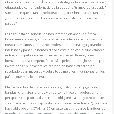
China está colonizando África con estrategias tan capciosamente
etiquetadas como “diplomacia de la deuda” o “trampa de la deuda”
suelo decir que si tan beneficioso son para China esos acuerdos,
¿por qué Europa o EEUU no le ofrecen un trato mejor a estos
países?
La respuesta es sencilla, no nos interesa en absoluto África,
Latinoamérica o Asia, en general no nos interesa nadie más que
nosotros mismos, pero sí nos molesta que China siga ganando
influencia y para ello hemos creado este plan con el que vamos a
entrar a competir invirtiendo en estos países. Bueno, pues
bienvenidos a la competición, ojalá la pelea en el siglo XXI sea por
inversiones en infraestructuras y no en bases militares y el
resultado sean mayores y sobre todo mejores inversiones en los
países que más lo necesitan.
Me declaro fan de los países pobres, ojalá puedan jugar a dos
bandas, chantajear a unos y otros como hace un adolescente
perspicaz con padres divorciados, obligando a uno y otro bloque a
subir cada vez más su apuesta para no quedarse fuera. Que China
haya obligado a la OTAN, al G7 en este caso, a jugarse la influencia
mundial a base de inversiones, de comercio, de contratos y no a