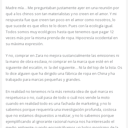
Madre mía… Me preguntaban justamente ayer en una reunión por
qué a los chinos son tan materialistas y no creen en el amor. Y mi
respuesta fue que creen tan poco en el amor como nosotros, lo
que sucede es que ellos te lo dicen. Pues con la ecología igual.
Todos somos muy ecológicos hasta que tenemos que pagar 12
veces más por la misma prenda de ropa. Hipocresía occidental en
su máxima expresión.
Y no, comprar en Zara no mejora sustancialmente las emisiones ni
la mano de obra esclava, ni comprar en la marca que esté en el
siguiente del escalón, ni la del siguiente… Ni la del top de la lista. Os
lo dice alguien que ha dirigido una fábrica de ropa en China y ha
trabajado para marcas pequeñas y grandes.
En realidad no tenemos ni la más remota idea de qué marca es
respetuosa o no, cuál pasa de todo o cuál nos vende la moto
cuando en realidad todo es una fachada de marketing, y no lo
sabemos porque requeriría una investigación profunda, costosa
que no estamos dispuestos a realizar, y no lo sabemos porque
ejemplificando al ignorante racional nunca nos ha interesado el
medio ambiente cuando encontrábamos un bolso monísimo de la