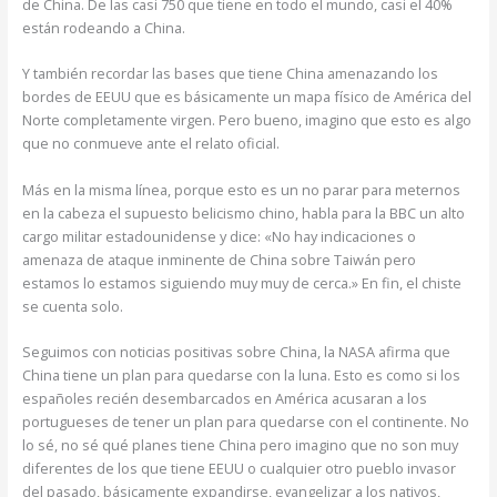
de China. De las casi 750 que tiene en todo el mundo, casi el 40%
están rodeando a China.
Y también recordar las bases que tiene China amenazando los
bordes de EEUU que es básicamente un mapa físico de América del
Norte completamente virgen. Pero bueno, imagino que esto es algo
que no conmueve ante el relato oficial.
Más en la misma línea, porque esto es un no parar para meternos
en la cabeza el supuesto belicismo chino, habla para la BBC un alto
cargo militar estadounidense y dice: «No hay indicaciones o
amenaza de ataque inminente de China sobre Taiwán pero
estamos lo estamos siguiendo muy muy de cerca.» En fin, el chiste
se cuenta solo.
Seguimos con noticias positivas sobre China, la NASA afirma que
China tiene un plan para quedarse con la luna. Esto es como si los
españoles recién desembarcados en América acusaran a los
portugueses de tener un plan para quedarse con el continente. No
lo sé, no sé qué planes tiene China pero imagino que no son muy
diferentes de los que tiene EEUU o cualquier otro pueblo invasor
del pasado, básicamente expandirse, evangelizar a los nativos,