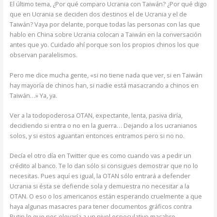
El último tema, ¿Por qué comparo Ucrania con Taiwán? ¿Por qué digo
que en Ucrania se deciden dos destinos el de Ucrania y el de
Taiwán? Vaya por delante, porque todas las personas con las que
hablo en China sobre Ucrania colocan a Taiwán en la conversación
antes que yo. Cuidado ahí porque son los propios chinos los que
observan paralelismos.
Pero me dice mucha gente, «si no tiene nada que ver, si en Taiwán
hay mayoría de chinos han, si nadie está masacrando a chinos en
Taiwán…» Ya, ya.
Ver a la todopoderosa OTAN, expectante, lenta, pasiva diría,
decidiendo si entra o no en la guerra… Dejando a los ucranianos
solos, y si estos aguantan entonces entramos pero si no no.
Decía el otro día en Twitter que es como cuando vas a pedir un
crédito al banco. Te lo dan sólo si consigues demostrar que no lo
necesitas. Pues aquí es igual, la OTAN sólo entrará a defender
Ucrania si ésta se defiende sola y demuestra no necesitar a la
OTAN. O eso o los americanos están esperando cruelmente a que
haya algunas masacres para tener documentos gráficos contra
Putin lo que nos elevaría a un nivel especulativo macabro.