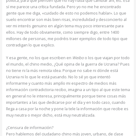
política, para que piensen que no hay nada que cambiar ahí, etc. Esa
sí me parece una crítica fundada. Pero yo no me he encontrado
gente que me diga, «cuidado de esto no podemos hablar». Lo que
suelo encontrar son más bien risas, incredulidad y desconcierto al
ver mi interés genuino en algún tema muy poco interesante para
ellos. Hay de todo obviamente, como siempre digo, entre 1400
millones de personas, me podréis traer ejemplos de todo tipo que
contradigan lo que explico.
Y esa gente, no los que escriben en
Weibo
o los que viajan por todo
el mundo, el chino medio, ¿Qué opina de la guerra de Ucrania? Pues
no tiene ni la más remota idea. Porque no sabe ni dónde está
Ucrania ni lo que le está pasando. No lo sé yo que intentó
informarme y cuanto más amplío mi espectro de medios más
información contradictoria recibo, imagina a un tipo al que este tema
en general no le interesa, principalmente porque tiene cosas más
importantes a las que dedicarse por el día y en todo caso, cuando
llega a casa por la noche y pone la tele la información que recibe es
muy neutra o mejor dicho, está muy neutralizada.
¿Censura de información?
Pero hablemos del ciudadano chino más joven, urbano, de clase