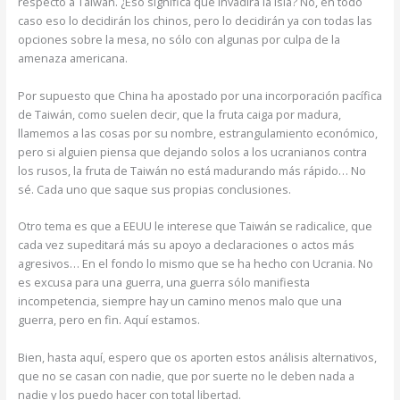
respecto a Taiwán. ¿Eso significa que invadirá la isla? No, en todo
caso eso lo decidirán los chinos, pero lo decidirán ya con todas las
opciones sobre la mesa, no sólo con algunas por culpa de la
amenaza americana.
Por supuesto que China ha apostado por una incorporación pacífica
de Taiwán, como suelen decir, que la fruta caiga por madura,
llamemos a las cosas por su nombre, estrangulamiento económico,
pero si alguien piensa que dejando solos a los ucranianos contra
los rusos, la fruta de Taiwán no está madurando más rápido… No
sé. Cada uno que saque sus propias conclusiones.
Otro tema es que a EEUU le interese que Taiwán se radicalice, que
cada vez supeditará más su apoyo a declaraciones o actos más
agresivos… En el fondo lo mismo que se ha hecho con Ucrania. No
es excusa para una guerra, una guerra sólo manifiesta
incompetencia, siempre hay un camino menos malo que una
guerra, pero en fin. Aquí estamos.
Bien, hasta aquí, espero que os aporten estos análisis alternativos,
que no se casan con nadie, que por suerte no le deben nada a
nadie y los puedo hacer con total libertad.