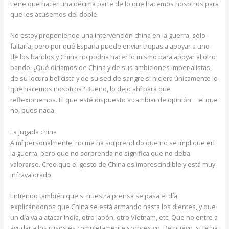
tiene que hacer una décima parte de lo que hacemos nosotros para
que les acusemos del doble.
No estoy proponiendo una intervención china en la guerra, sólo
faltaría, pero por qué España puede enviar tropas a apoyar a uno
de los bandos y China no podría hacer lo mismo para apoyar al otro
bando. ¿Qué diríamos de China y de sus ambiciones imperialistas,
de su locura belicista y de su sed de sangre si hiciera únicamente lo
que hacemos nosotros? Bueno, lo dejo ahí para que
reflexionemos. El que esté dispuesto a cambiar de opinión… el que
no, pues nada.
La jugada china
A mí personalmente, no me ha sorprendido que no se implique en
la guerra, pero que no sorprenda no significa que no deba
valorarse. Creo que el gesto de China es imprescindible y está muy
infravalorado.
Entiendo también que si nuestra prensa se pasa el día
explicándonos que China se está armando hasta los dientes, y que
un día va a atacar India, otro Japón, otro Vietnam, etc. Que no entre a
ayudar a los rusos es completamente sorpresivo. De nuevo, si te ha