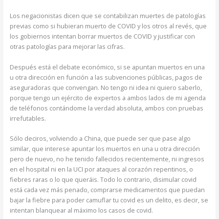
Los negacionistas dicen que se contabilizan muertes de patologías
previas como si hubieran muerto de COVID y los otros al revés, que
los gobiernos intentan borrar muertos de COVID y justificar con
otras patologías para mejorar las cifras.
Después está el debate económico, si se apuntan muertos en una
u otra dirección en función a las subvenciones públicas, pagos de
aseguradoras que convengan. No tengo ni idea ni quiero saberlo,
porque tengo un ejército de expertos a ambos lados de mi agenda
de teléfonos contándome la verdad absoluta, ambos con pruebas
irrefutables.
Sólo deciros, volviendo a China, que puede ser que pase algo
similar, que interese apuntar los muertos en una u otra dirección
pero de nuevo, no he tenido fallecidos recientemente, ni ingresos
en el hospital ni en la UCI por ataques al corazón repentinos, o
fiebres raras o lo que queráis. Todo lo contrario, disimular covid
está cada vez más penado, comprarse medicamentos que puedan
bajar la fiebre para poder camuflar tu covid es un delito, es decir, se
intentan blanquear al máximo los casos de covid.