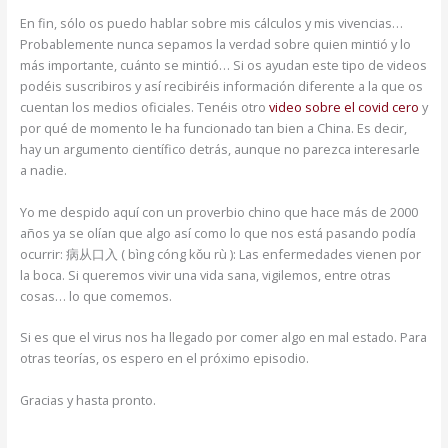
En fin, sólo os puedo hablar sobre mis cálculos y mis vivencias…
Probablemente nunca sepamos la verdad sobre quien mintió y lo
más importante, cuánto se mintió… Si os ayudan este tipo de videos
podéis suscribiros y así recibiréis información diferente a la que os
cuentan los medios oficiales. Tenéis otro
video sobre el covid cero
y
por qué de momento le ha funcionado tan bien a China. Es decir,
hay un argumento científico detrás, aunque no parezca interesarle
a nadie.
Yo me despido aquí con un proverbio chino que hace más de 2000
años ya se olían que algo así como lo que nos está pasando podía
ocurrir: 病从口入 ( bìng cóng kǒu rù ): Las enfermedades vienen por
la boca. Si queremos vivir una vida sana, vigilemos, entre otras
cosas… lo que comemos.
Si es que el virus nos ha llegado por comer algo en mal estado. Para
otras teorías, os espero en el próximo episodio.
Gracias y hasta pronto.