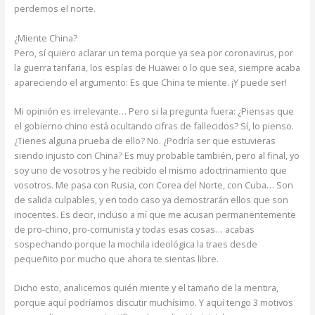
perdemos el norte.
¿Miente China?
Pero, sí quiero aclarar un tema porque ya sea por coronavirus, por
la guerra tarifaria, los espías de Huawei o lo que sea, siempre acaba
apareciendo el argumento: Es que China te miente. ¡Y puede ser!
Mi opinión es irrelevante… Pero si la pregunta fuera: ¿Piensas que
el gobierno chino está ocultando cifras de fallecidos? Sí, lo pienso.
¿Tienes alguna prueba de ello? No. ¿Podría ser que estuvieras
siendo injusto con China? Es muy probable también, pero al final, yo
soy uno de vosotros y he recibido el mismo adoctrinamiento que
vosotros. Me pasa con Rusia, con Corea del Norte, con Cuba… Son
de salida culpables, y en todo caso ya demostrarán ellos que son
inocentes. Es decir, incluso a mí que me acusan permanentemente
de pro-chino, pro-comunista y todas esas cosas… acabas
sospechando porque la mochila ideológica la traes desde
pequeñito por mucho que ahora te sientas libre.
Dicho esto, analicemos quién miente y el tamaño de la mentira,
porque aquí podríamos discutir muchísimo. Y aquí tengo 3 motivos