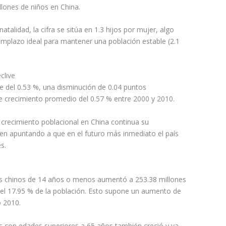
llones de niños en China.
atalidad, la cifra se sitúa en 1.3 hijos por mujer, algo
mplazo ideal para mantener una población estable (2.1
clive
ue del 0.53 %, una disminución de 0.04 puntos
e crecimiento promedio del 0.57 % entre 2000 y 2010.
 crecimiento poblacional en China continua su
uen apuntando a que en el futuro más inmediato el país
s.
s chinos de 14 años o menos aumentó a 253.38 millones
 el 17.95 % de la población. Esto supone un aumento de
o 2010.
 con edades superiores a 65 años también creció y ya