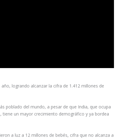
 año, logrando alcanzar la cifra de 1.412 millones de
ás poblado del mundo, a pesar de que India, que ocupa
l, tiene un mayor crecimiento demográfico y ya bordea
ieron a luz a 12 millones de bebés, cifra que no alcanza a