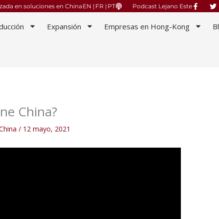
izada en soluciones en China
EN |
FR |
PT
Podcast Lejano Este
ducción
Expansión
Empresas en Hong-Kong
B
ene China?
China
/
12 mayo, 2021