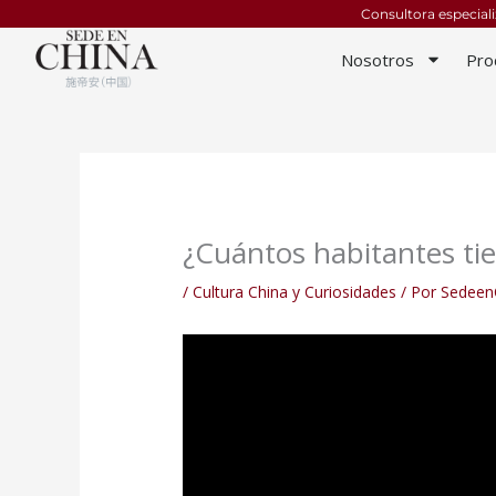
Ir
Consultora especial
al
Nosotros
Pro
contenido
¿Cuántos habitantes ti
/
Cultura China y Curiosidades
/ Por
Sedeen