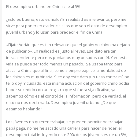
El desempleo urbano en China cae al 5%
¿Esto es bueno, esto es malo? En realidad es irrelevante, pero me
sirve para poner en evidencia a los que ven el dato de desempleo
juvenil urbano y lo usan para predecir el fin de China.
«Fíjate Adrián que es tan relevante que el gobierno chino ha dejado
de publicarlo». En realidad es justo al revés. Ese dato era tan
intrascendente pero nos poníamos muy pesados con él. Y en esta
vida se puede ser todo menos un pesado. Se usaba tanto para
atacar a China que al final, como siempre explico la mentalidad de
los chinos es muy binaria. Si te doy este dato y lo usas contra mí, no
te lo doy. Y cuidado, esta misma actuación del gobierno chino podía
haber sucedido con un registro que sí fuera significativo, ya
sabemos cómo es el control de la información, pero de verdad, el
dato no nos decía nada. Desempleo juvenil urbano. ¿De qué
estamos hablando?
Los jóvenes no quieren trabajar, se pueden permitir no trabajar,
papá paga, no me he sacado una carrera para hacer de rider, el
desempleo total incluyendo este 20% de los jóvenes es de un 5%,